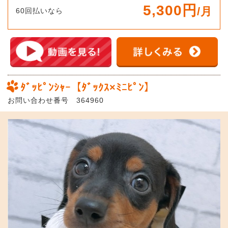
5,300円
/月
60回払いなら
ﾀﾞｯﾋﾟﾝｼｬｰ【ﾀﾞｯｸｽ×ﾐﾆﾋﾟﾝ】
お問い合わせ番号 364960