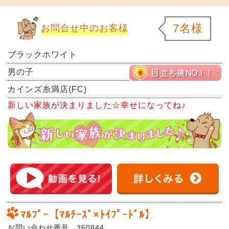
7名様
お問合せ中のお客様
ブラックホワイト
男の子
カインズ糸満店(FC)
新しい家族が決まりました☆幸せになってね♪
ﾏﾙﾌﾟｰ【ﾏﾙﾁｰｽﾞ×ﾄｲﾌﾟｰﾄﾞﾙ】
お問い合わせ番号 360844