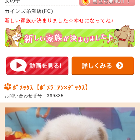
女の子
カインズ糸満店(FC)
新しい家族が決まりました☆幸せになってね♪
ﾎﾟﾒｯｸｽ【ﾎﾟﾒﾗﾆｱﾝ×ﾀﾞｯｸｽ】
お問い合わせ番号 369835