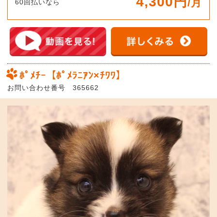
4,300円
/月
60回払いなら
ﾎﾟﾒﾁｰ【ﾎﾟﾒﾗﾆｱﾝ×ﾁﾜﾜ】
お問い合わせ番号 365662