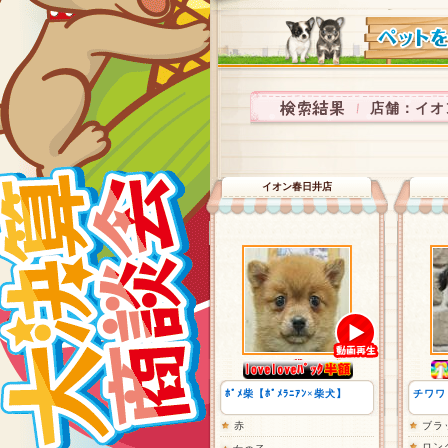
店舗：イオ
イオン春日井店
ﾎﾟﾒ柴【ﾎﾟﾒﾗﾆｱﾝ×柴犬】
チワワ
赤
ブラ
ロン