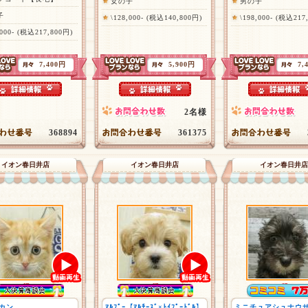
女の子
男の子
子
\128,000- (税込140,800円)
\198,000- (税込217
,000- (税込217,800円)
7,400円
5,900円
7,
2名様
368894
361375
イオン春日井店
イオン春日井店
イオン春日井店
カン
ﾏﾙﾌﾟｰ【ﾏﾙﾁｰｽﾞ×ﾄｲﾌﾟｰﾄﾞﾙ】
ミニチュアシュナウ