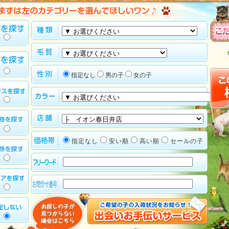
指定なし
男の子
女の子
指定なし
安い順
高い順
セールの子