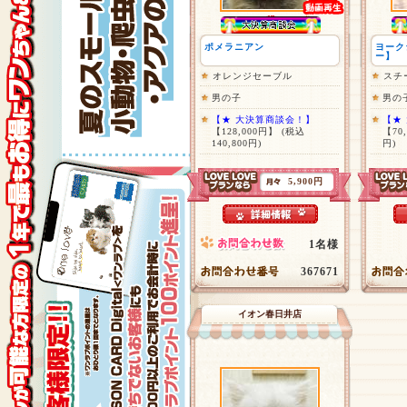
ポメラニアン
ヨーク
ー】
オレンジセーブル
スチ
男の子
男の
【★ 大決算商談会！】
【★
【128,000円】
(税込
【70
140,800円)
円)
5,900円
1名様
367671
イオン春日井店