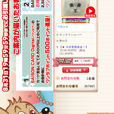
ペルシャ
チンチラシルバー
男の子
【★ 大決算商談会！】
【138,000円】
(税込
151,800円)
5,700円
2名様
367665