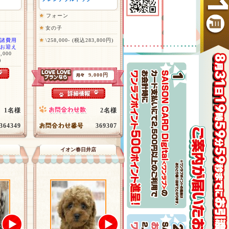
フォーン
女の子
諸費用
\258,000- (税込283,800円)
お迎え
,000
)
9,000円
1名様
2名様
364349
369307
イオン春日井店