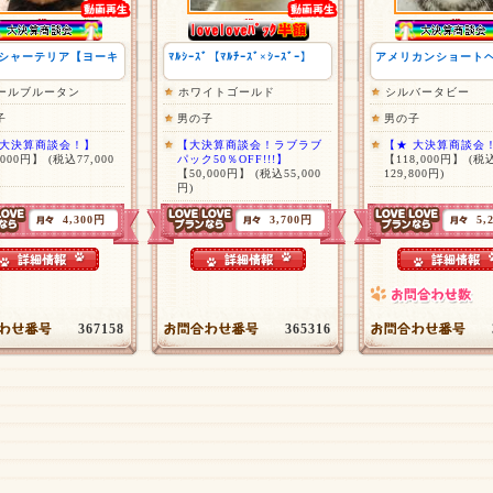
シャーテリア【ヨーキ
ﾏﾙｼｰｽﾞ【ﾏﾙﾁｰｽﾞ×ｼｰｽﾞｰ】
アメリカンショート
ールブルータン
ホワイトゴールド
シルバータビー
子
男の子
男の子
 大決算商談会！】
【大決算商談会！ラブラブ
【★ 大決算商談会
,000円】
(税込77,000
パック50％OFF!!!】
【118,000円】
(税
【50,000円】
(税込55,000
129,800円)
円)
4,300円
3,700円
5,
367158
365316