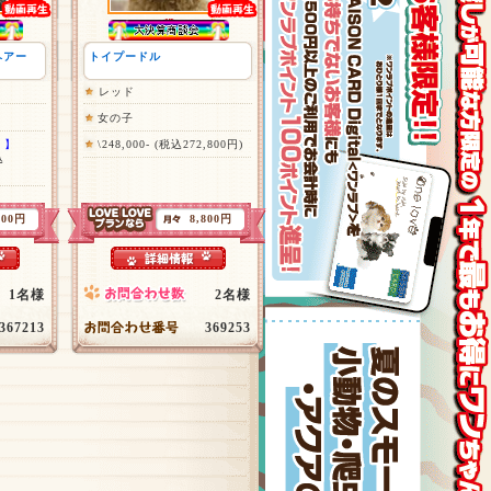
ヘアー
トイプードル
レッド
女の子
！】
\248,000- (税込272,800円)
込
200円
8,800円
1名様
2名様
367213
369253