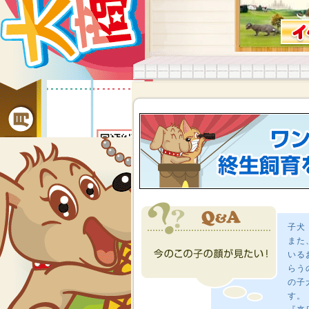
子犬
また
いる
らう
の子
す。