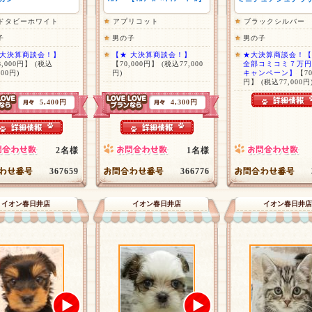
ドタビーホワイト
アプリコット
ブラックシルバー
子
男の子
男の子
 大決算商談会！】
【★ 大決算商談会！】
★大決算商談会！【
8,000円】
(税込
【70,000円】
(税込77,000
全部コミコミ７万円
800円)
円)
キャンペーン】
【70
円】
(税込77,000円
5,400円
4,300円
2名様
1名様
367659
366776
イオン春日井店
イオン春日井店
イオン春日井店