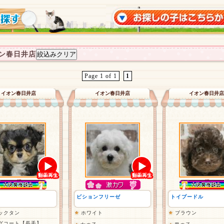
ン春日井店
Page 1 of 1
1
イオン春日井店
イオン春日井店
イオン春日井店
ビションフリーゼ
トイプードル
ックタン
ホワイト
ブラウン
グコート【長毛】