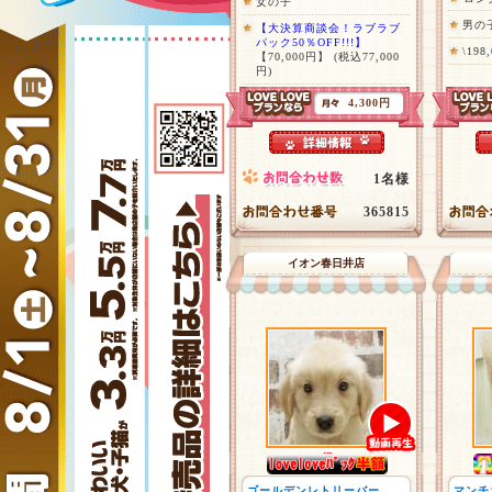
女の子
男の
【大決算商談会！ラブラブ
パック50％OFF!!!】
\198
【70,000円】
(税込77,000
円)
4,300円
1名様
365815
イオン春日井店
ゴールデンレトリーバー
マンチ