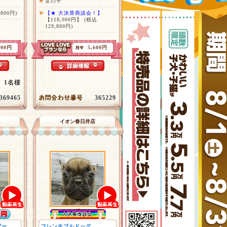
女の子
,800円)
【★ 大決算商談会！】
【118,000円】
(税込
129,800円)
400円
5,600円
1名様
369465
365229
イオン春日井店
ザー
フレンチブルドッグ