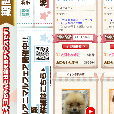
ゴールデン
レッ
女の子
女の
【大決算商談会！ラブラブ
【★
パック50％OFF!!!】
【12
【70,000円】
(税込77,000
140,
円)
4,300円
2名様
366004
イオン春日井店