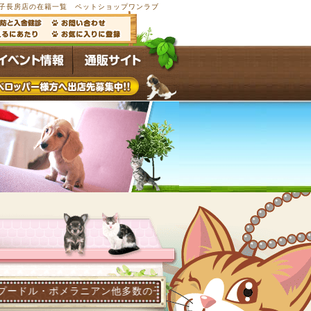
子長房店の在籍一覧 ペットショップワンラブ
ラニアン他多数の子犬子猫が常時4,500頭以上在籍するペットシ