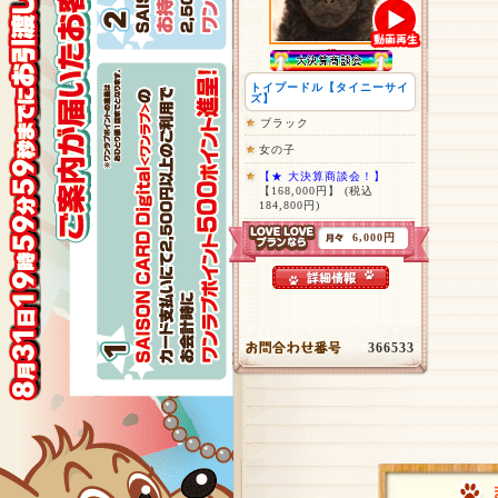
トイプードル【タイニーサイ
ズ】
ブラック
女の子
【★ 大決算商談会！】
【168,000円】
(税込
184,800円)
6,000円
366533