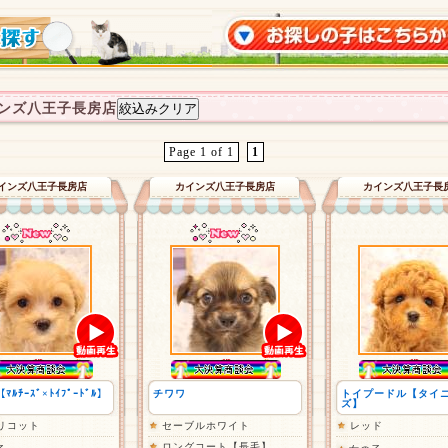
ンズ八王子長房店
Page 1 of 1
1
インズ八王子長房店
カインズ八王子長房店
カインズ八王子長
【ﾏﾙﾁｰｽﾞ×ﾄｲﾌﾟｰﾄﾞﾙ】
チワワ
トイプードル【タイ
ズ】
リコット
セーブルホワイト
レッド
ロングコート【長毛】