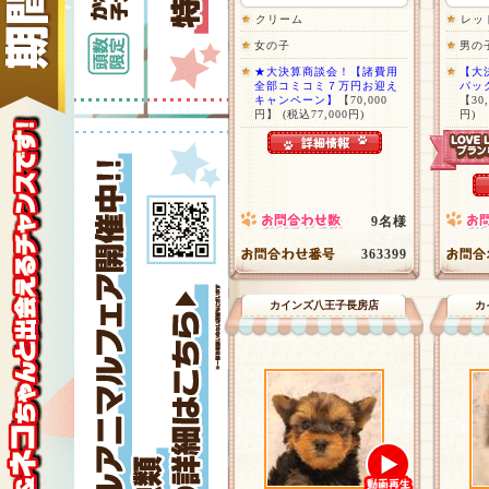
クリーム
レッ
女の子
男の
★大決算商談会！【諸費用
【大
全部コミコミ７万円お迎え
パック
キャンペーン】
【70,000
【30
円】
(税込77,000円)
円)
9名様
363399
カインズ八王子長房店
カ