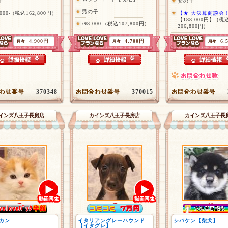
子
女の子
男の子
,000- (税込162,800円)
【★ 大決算商談会
【188,000円】
(税
\98,000- (税込107,800円)
206,800円)
4,900円
4,700円
6,
370348
370015
インズ八王子長房店
カインズ八王子長房店
カインズ八王子長
カン
イタリアングレーハウンド
シバケン【柴犬】
【イタグレ】