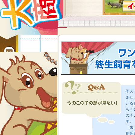
子犬
また
いる
らう
の子
す。
『来
携帯