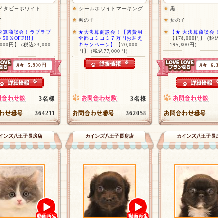
ドタビーホワイト
シールホワイトマーキング
黒
子
男の子
女の子
決算商談会！ラブラブ
★大決算商談会！【諸費用
【★ 大決算商談会
50％OFF!!!】
全部コミコミ７万円お迎え
【178,000円】
(税
,000円】
(税込33,000
キャンペーン】
【70,000
195,800円)
円】
(税込77,000円)
5,900円
6,
3名様
3名様
364211
362058
インズ八王子長房店
カインズ八王子長房店
カインズ八王子長