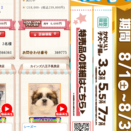
男の子
！】
\218,000- (税込239,800円)
込
500円
6,600円
2名様
366361
369775
房店
カインズ八王子長房店
シーズー