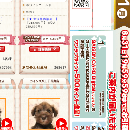
ホワイトゴールド
男の子
！】
【★ 大決算商談会！】
込
【218,000円】
(税込
239,800円)
300円
6,800円
1名様
367003
368617
房店
カインズ八王子長房店