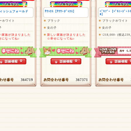
ィッシュフォールド
ﾁﾜｯｸｽ【ﾁﾜﾜ×ﾀﾞｯｸｽ】
ﾍﾟｷﾌﾟｰ【ﾍﾟｷﾆｰｽﾞ×ﾄｲ
ﾙ】
ーホワイト
ブラック
ブラックホワイト
子
女の子
女の子
い家族が決まりました
新しい家族が決まりました
\218,000- (税込239
せになってね♪
☆幸せになってね♪
6,
364719
367371