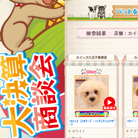
店舗：カイ
カインズ八王子長房店
カ
ﾏﾙｼｭﾅ【ﾏﾙﾁｰｽﾞ×ﾐﾆﾁｭｱｼｭﾅｳｻﾞ
ﾏﾙﾌﾟｰ
ｰ】
ホワイト
アプ