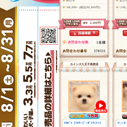
男の子
女の
\88,000- (税込96,800円)
\148
4,400円
1名様
370331
カインズ八王子長房店
カ
ﾏﾙﾎﾟﾒ【ﾏﾙﾁｰｽﾞ×ﾎﾟﾒﾗﾆｱﾝ】
マンチ