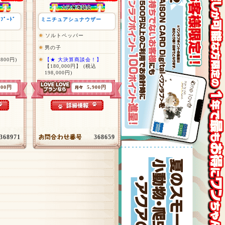
ﾌﾟｰﾄﾞ
ミニチュアシュナウザー
ソルトペッパー
男の子
,800円)
【★ 大決算商談会！】
【180,000円】
(税込
198,000円)
800円
5,900円
368971
368659