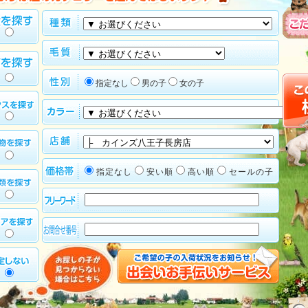
指定なし
男の子
女の子
指定なし
安い順
高い順
セールの子