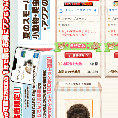
ヨークシャーテリア【ヨーキ
スコテ
ー】
スチールブルータン
ブル
男の子
男の
新しい家族が決まりました
新し
☆幸せになってね♪
☆幸
3名様
363086
カインズ八王子長房店