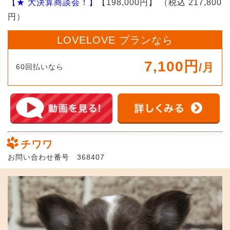
【★ 大決算商談会！】
【198,000円】
（税込 217,800
円）
LOVELOVE プランなら
7,100円
/月
60回払いなら
チワワ
お問い合わせ番号 368407