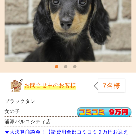
7名様
お問合せ中のお客様
ブラックタン
女の子
浦添パルコシティ店
★大決算商談会！【諸費用全部コミコミ９万円お迎え