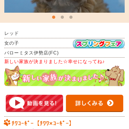
レッド
女の子
バローミタス伊勢店(FC)
新しい家族が決まりました☆幸せになってね♪
ﾁﾜｺｰｷﾞｰ【ﾁﾜﾜ×ｺｰｷﾞｰ】