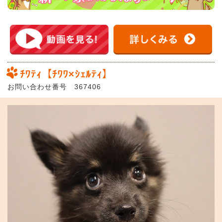
ﾁﾜﾃｨ【ﾁﾜﾜ×ｼｪﾙﾃｨ】
お問い合わせ番号 367406