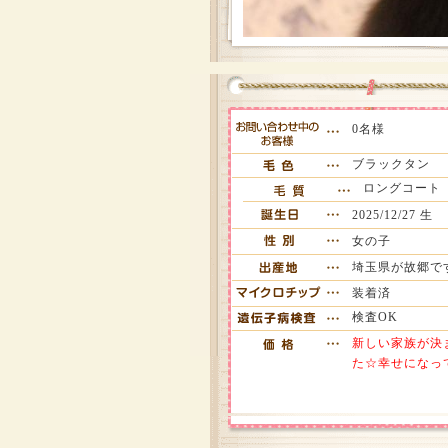
0名様
ブラックタン
ロングコート
2025/12/27 生
女の子
埼玉県が故郷で
装着済
検査OK
新しい家族が決
た☆幸せになっ