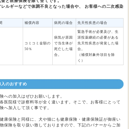
代金と医療保険を除く全てです。
アレルギーなどで体調不良となった場合や、 お客様への二次感染
間
補償内容
病死の場合
先天性疾患の場合
緊急手術が必要及び、生
病気が原因
涯投薬継続の必要がある
コミコミ金額の
で当生体が
先天性疾患が発覚した場
50％
死亡した場
合。
合。
（補償対象外項目を除
く）
加入のおすすめ
険への加入はぜひお願いします。
各医院様で診察料等が全く違います。そこで、お客様にとって
険へ加入して頂く事です。
健康保険と同様に、犬や猫にも健康保険・健康保険証が御座い
物保険を取り扱い致しておりますので、下記のバナーからご加