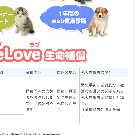
間
補償内容
病死の場合
先天性疾患の場合
緊急手術が必要及び、生
同種同等の代替
病気が原因
涯投薬継続の必要がある
犬をお渡ししま
で当生体が
先天性疾患が発覚した場
す。（返金対応
死亡した場
合。
可能）
合。
（補償対象外項目を除
く）