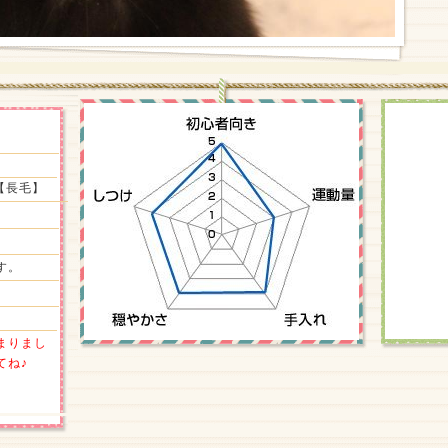
【長毛】
す。
まりまし
てね♪