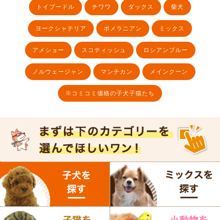
トイプードル
チワワ
ダックス
柴犬
ヨークシャテリア
ポメラニアン
ミックス
アメショー
スコティッシュ
ロシアンブルー
ノルウェージャン
マンチカン
メインクーン
※コミコミ価格の子犬子猫たち