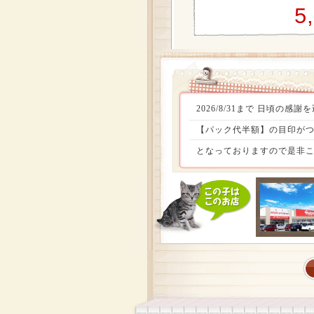
5
2026/8/31まで 日頃
【パック代半額】の目印がつ
となっておりますので是非こ
定頭数お迎えしやすい価格でお