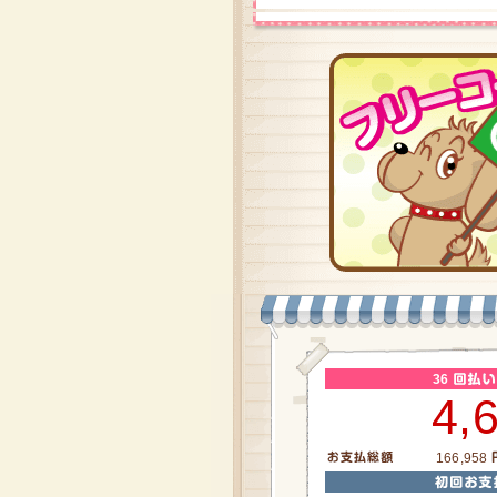
36
4,
166,958