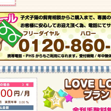
3
600
0.00