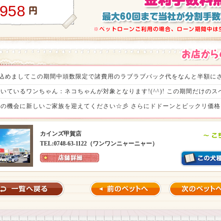
,958
の感謝を込めましてこの期間中頭数限定で諸費用のラブラブパック代をなんと半額にさ
いているワンちゃん：ネコちゃんが対象となります!(^^)! この期間だけの
の機会に新しいご家族を迎えてください☆彡 さらにドドーンとビックリ価格ヾ(
待ちいたしております。（税込33,000円）
カインズ甲賀店
TEL:0748-63-1122（ワンワンニャーニャー）