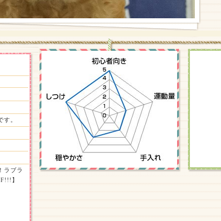
です。
！ラブラ
!!!】