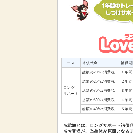
コース
補償代金
補償期
総額の20%x消費税
１年間
総額の25%x消費税
２年間
ロング
総額の30%x消費税
３年間
サポート
総額の35%x消費税
４年間
総額の40%x消費税
５年間
※総額とは、ロングサポート補償
※お客様が、当生体が原因となる