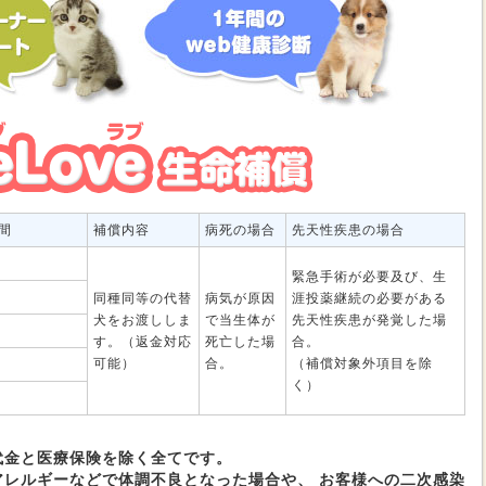
間
補償内容
病死の場合
先天性疾患の場合
緊急手術が必要及び、生
同種同等の代替
病気が原因
涯投薬継続の必要がある
犬をお渡ししま
で当生体が
先天性疾患が発覚した場
す。（返金対応
死亡した場
合。
可能）
合。
（補償対象外項目を除
く）
代金と医療保険を除く全てです。
アレルギーなどで体調不良となった場合や、 お客様への二次感染