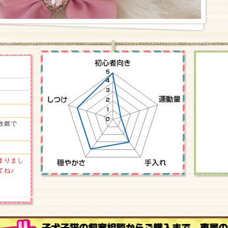
故郷で
まりまし
てね♪