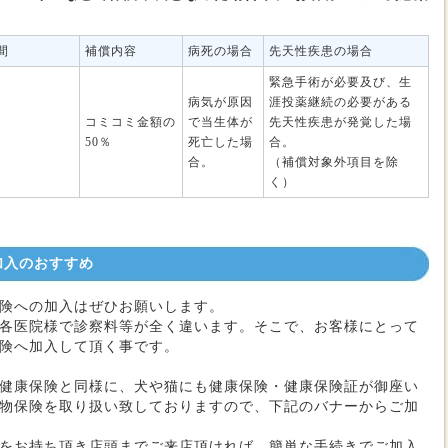
間
補償内容
病死の場合
先天性疾患の場合
緊急手術が必要及び、生
病気が原因
涯投薬継続の必要がある
コミコミ金額の
で当生体が
先天性疾患が発覚した場
50％
死亡した場
合。
合。
（補償対象外項目を除
く）
加入のおすすめ
険への加入はぜひお願いします。
各医院様で診察料等が全く違います。そこで、お客様にとって
険へ加入して頂く事です。
健康保険と同様に、犬や猫にも健康保険・健康保険証が御座い
物保険を取り扱い致しておりますので、下記のバナーからご加
をお持ち頂き店頭までご来店頂ければ、簡単な手続きでご加入