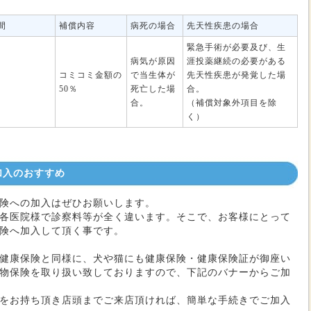
間
補償内容
病死の場合
先天性疾患の場合
緊急手術が必要及び、生
病気が原因
涯投薬継続の必要がある
コミコミ金額の
で当生体が
先天性疾患が発覚した場
50％
死亡した場
合。
合。
（補償対象外項目を除
く）
加入のおすすめ
険への加入はぜひお願いします。
各医院様で診察料等が全く違います。そこで、お客様にとって
険へ加入して頂く事です。
健康保険と同様に、犬や猫にも健康保険・健康保険証が御座い
物保険を取り扱い致しておりますので、下記のバナーからご加
をお持ち頂き店頭までご来店頂ければ、簡単な手続きでご加入