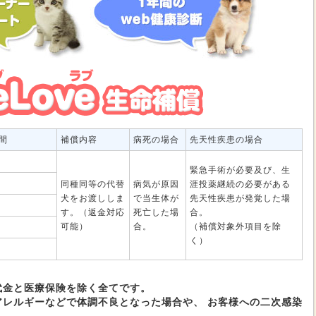
間
補償内容
病死の場合
先天性疾患の場合
緊急手術が必要及び、生
同種同等の代替
病気が原因
涯投薬継続の必要がある
犬をお渡ししま
で当生体が
先天性疾患が発覚した場
す。（返金対応
死亡した場
合。
可能）
合。
（補償対象外項目を除
く）
代金と医療保険を除く全てです。
アレルギーなどで体調不良となった場合や、 お客様への二次感染