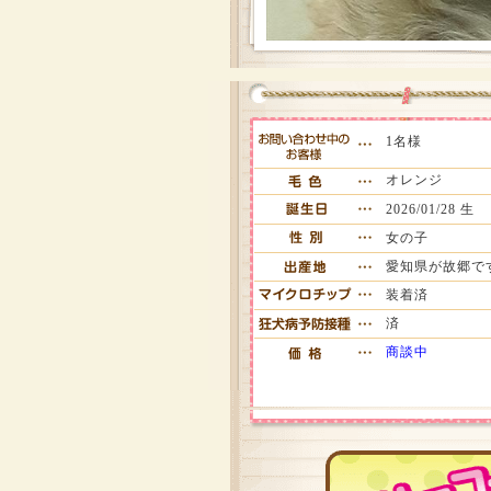
1名様
オレンジ
2026/01/28 生
女の子
愛知県が故郷で
装着済
済
商談中