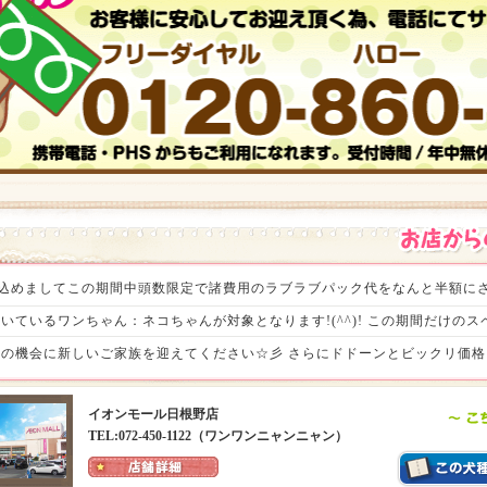
の感謝を込めましてこの期間中頭数限定で諸費用のラブラブパック代をなんと半額にさ
いているワンちゃん：ネコちゃんが対象となります!(^^)! この期間だけの
の機会に新しいご家族を迎えてください☆彡 さらにドドーンとビックリ価格ヾ(
でお待ちいたしております。
イオンモール日根野店
TEL:072-450-1122（ワンワンニャンニャン）