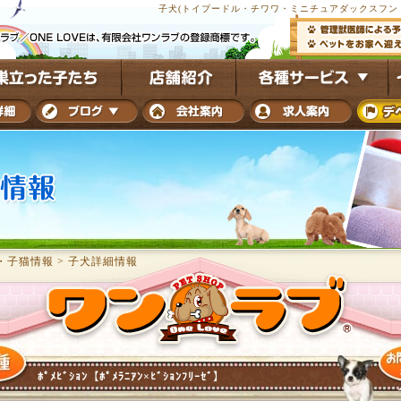
子犬(トイプードル・チワワ・ミニチュアダックスフンド
・子猫情報
>
子犬詳細情報
ﾎﾟﾒﾋﾞｼｮﾝ【ﾎﾟﾒﾗﾆｱﾝ×ﾋﾞｼｮﾝﾌﾘｰｾﾞ】