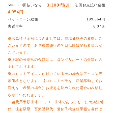
3,300
円
/月
5
年
60
回払いなら
初回お支払い金額
4,954
円
ペットローン総額
199,654
円
実質年率
6.07
％
※お見積り金額につきましては、市場価格等の変動がご
ざいますので、お見積書発行の翌日以降は変わる場合が
ございます。
※上記の分割払の金額には、ロングサポートの金額が含
まれております。
※コミコミアイコンが付いている子の場合はアイコン表
示価格となります。【コミコミの子を、店舗移動してお
迎えをご希望の場合】お迎えを決められた場合のみ移動
させていただきます。
※諸費用半額生体 コミコミ生体であっても、狂犬病注射
代・注射済票・畜犬登録代・遺伝子検査結果報告書代は