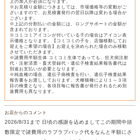
上の加入が必須になります。
※お見積り金額につきましては、市場価格等の変動がご
ざいますので、お見積書発行の翌日以降は変わる場合が
ございます。
※上記の分割払いの金額には、ロングサポートの金額が
含まれております。
※コミコミアイコンが付いている子の場合はアイコン表
示価格となります。【コミコミの子を、店舗移動してお
迎えをご希望の場合】お迎えを決められた場合のみ移動
させていただきます。
※諸費用半額生体 コミコミ生体であっても、狂犬病注射
代・注射済票・畜犬登録代・遺伝子検査結果報告書代は
別途お支払いが必要となります。
※純血種の場合、遺伝子病検査を行い、遺伝子検査結果
報告書をお渡ししております。犬種猫種により１～３項
目の検査となり、各項目毎に報告書が発行されるため別
途費用も異なります。
お店からのコメント
2026/8/31まで 日頃の感謝を込めましてこの期間中頭
数限定で諸費用のラブラブパック代をなんと半額にさ