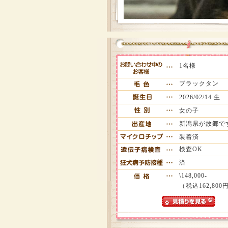
1名様
ブラックタン
2026/02/14 生
女の子
新潟県が故郷で
装着済
検査OK
済
\148,000-
（税込162,800