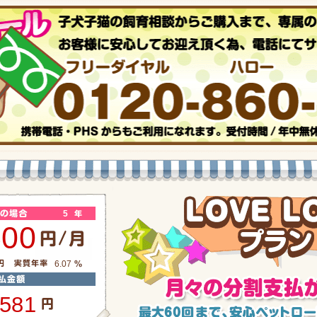
5
500
6.07
,581