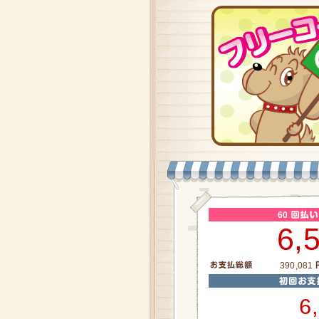
60
6,
390,081
6