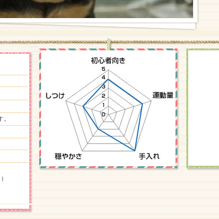
す。
円）