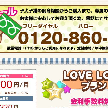
3
700
0.00
,320