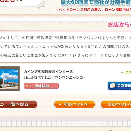
の感謝を込めましてこの期間中頭数限定で諸費用のラブラブパック代をなんと半額にさ
いているワンちゃん：ネコちゃんが対象となります!(^^)! この期間だけの
の機会に新しいご家族を迎えてください☆彡 さらにドドーンとビックリ価格ヾ(
待ちいたしております。（税込55,000円）
カインズ相模原愛川インター店
TEL:042-778-1125（ワンワンニャンコ）