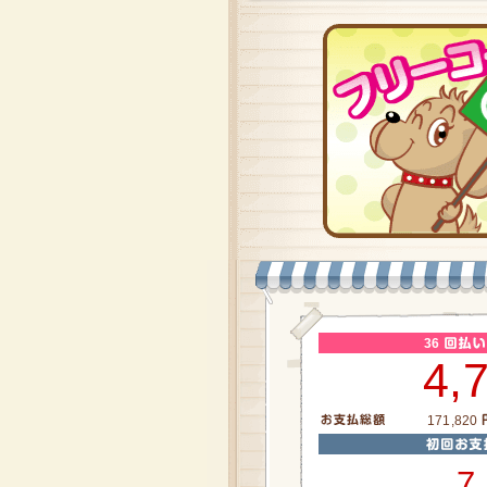
36
4,
171,820
7