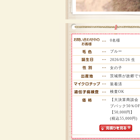
0名様
ブルー
2026/02/26 生
女の子
茨城県が故郷で
装着済
検査OK
【大決算商談会
ブパック50％OFF
【50,000円】
(税込55,000円)