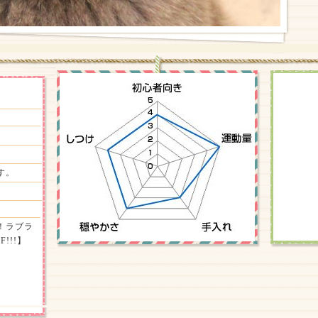
す。
！ラブラ
!!!】