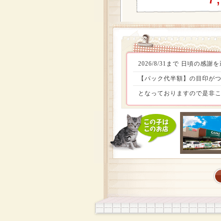
2026/8/31まで 日頃
【パック代半額】の目印がつ
となっておりますので是非こ
定頭数お迎えしやすい価格でお