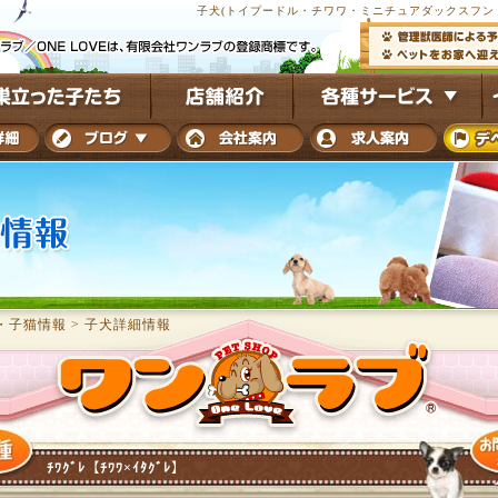
子犬(トイプードル・チワワ・ミニチュアダックスフンド
・子猫情報
>
子犬詳細情報
ﾁﾜｸﾞﾚ【ﾁﾜﾜ×ｲﾀｸﾞﾚ】