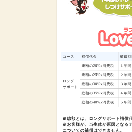
コース
補償代金
補償期
総額の20%x消費税
１年間
総額の25%x消費税
２年間
ロング
総額の30%x消費税
３年間
サポート
総額の35%x消費税
４年間
総額の40%x消費税
５年間
※総額とは、ロングサポート補償
※お客様が、当生体が原因となる
についての補償はできません。