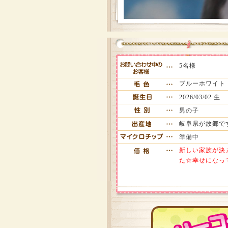
5名様
ブルーホワイト
2026/03/02 生
男の子
岐阜県が故郷で
準備中
新しい家族が決
た☆幸せになっ