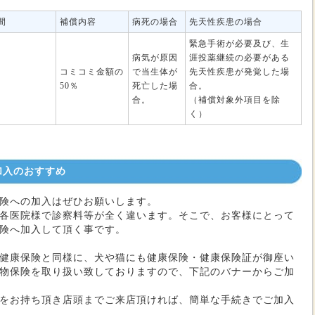
間
補償内容
病死の場合
先天性疾患の場合
緊急手術が必要及び、生
病気が原因
涯投薬継続の必要がある
コミコミ金額の
で当生体が
先天性疾患が発覚した場
50％
死亡した場
合。
合。
（補償対象外項目を除
く）
加入のおすすめ
険への加入はぜひお願いします。
各医院様で診察料等が全く違います。そこで、お客様にとって
険へ加入して頂く事です。
健康保険と同様に、犬や猫にも健康保険・健康保険証が御座い
物保険を取り扱い致しておりますので、下記のバナーからご加
をお持ち頂き店頭までご来店頂ければ、簡単な手続きでご加入