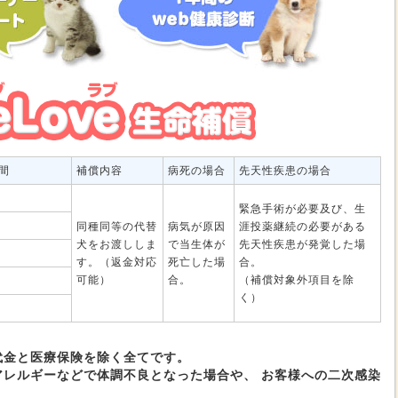
間
補償内容
病死の場合
先天性疾患の場合
緊急手術が必要及び、生
同種同等の代替
病気が原因
涯投薬継続の必要がある
犬をお渡ししま
で当生体が
先天性疾患が発覚した場
す。（返金対応
死亡した場
合。
可能）
合。
（補償対象外項目を除
く）
代金と医療保険を除く全てです。
アレルギーなどで体調不良となった場合や、 お客様への二次感染