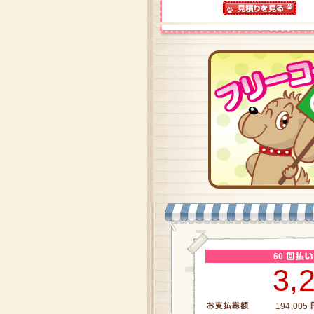
60
3,
194,005