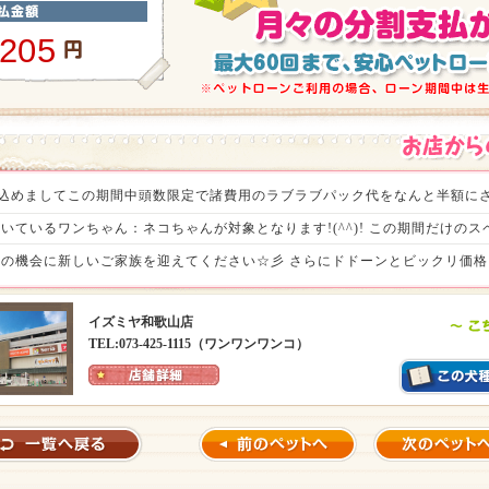
,205
の感謝を込めましてこの期間中頭数限定で諸費用のラブラブパック代をなんと半額にさ
いているワンちゃん：ネコちゃんが対象となります!(^^)! この期間だけの
の機会に新しいご家族を迎えてください☆彡 さらにドドーンとビックリ価格ヾ(
待ちいたしております。（税込33,000円）
イズミヤ和歌山店
TEL:073-425-1115（ワンワンワンコ）