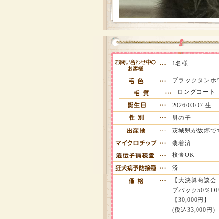
1名様
ブラックタンホ
ロングコート
2026/03/07 生
男の子
茨城県が故郷で
装着済
検査OK
済
【大決算商談会
ブパック50％OFF
【30,000円】
(税込33,000円)