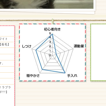
ワイト
【長毛】
す。
！ラブラ
!!!】