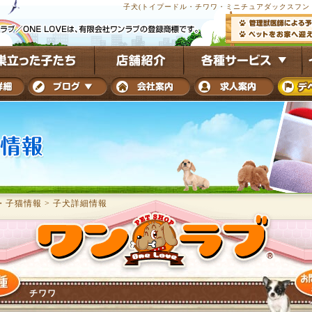
子犬(トイプードル・チワワ・ミニチュアダックスフンド
・子猫情報
>
子犬詳細情報
チワワ