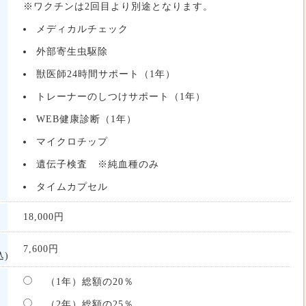
※ワクチンは2回目より別途となります。
メディカルチェック
外部寄生虫駆除
獣医師24時間サポート（1年）
トレーナーのしつけサポート（1年）
WEB健康診断（1年）
マイクロチップ
遺伝子検査 ※純血種のみ
タイムカプセル
18,000
円
7,600
円
)
（1年）総額の20％
（2年）総額の25％