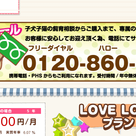
5
200
6.07