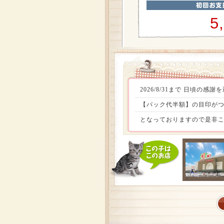
5
2026/8/31まで 日頃
【パック代半額】の目印がつ
となっておりますので是非こ
定頭数お迎えしやすい価格でお