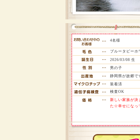
4名様
ブルータビーホ
2026/03/08 生
男の子
静岡県が故郷で
装着済
検査OK
新しい家族が決
た☆幸せになっ