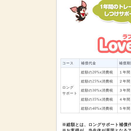
コース
補償代金
補償期
総額の20%x消費税
１年間
総額の25%x消費税
２年間
ロング
総額の30%x消費税
３年間
サポート
総額の35%x消費税
４年間
総額の40%x消費税
５年間
※総額とは、ロングサポート補償
※お客様が、当生体が原因となる