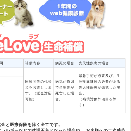
間
補償内容
病死の場合
先天性疾患の場合
緊急手術が必要及び、生
同種同等の代替
病気が原因
涯投薬継続の必要がある
犬をお渡ししま
で当生体が
先天性疾患が発覚した場
す。（返金対応
死亡した場
合。
可能）
合。
（補償対象外項目を除
く）
代金と医療保険を除く全てです。
アレルギーなどで体調不良となった場合や、 お客様への二次感染