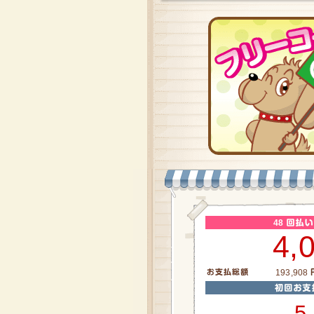
48
4,
193,908
5