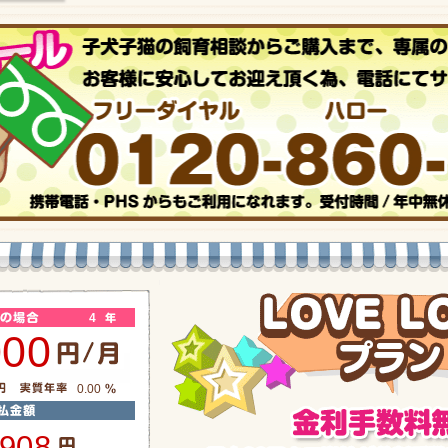
4
000
0.00
,908