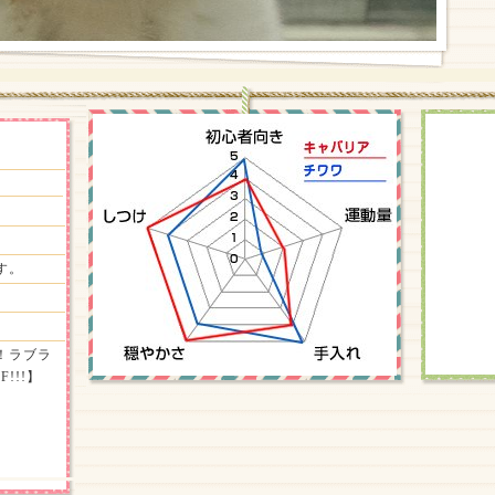
す。
！ラブラ
!!!】