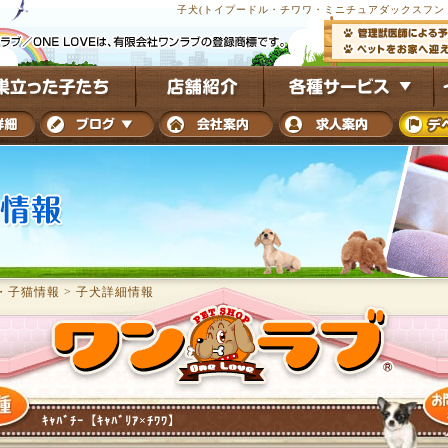
子犬(トイプードル・チワワ・ミニチュアダックスフンド
・子猫情報
>
子犬詳細情報
ｷｬﾊﾞﾁｰ【ｷｬﾊﾞﾘｱ×ﾁﾜﾜ】