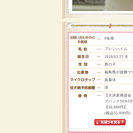
8名様
ブレンハイム
2026/02/25 生
男の子
福島県が故郷で
装着済
済
【大決算商談会
ブパック50％OFF
【50,000円】
(税込55,000円)