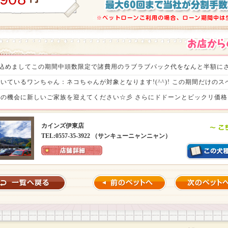
の感謝を込めましてこの期間中頭数限定で諸費用のラブラブパック代をなんと半額にさ
いているワンちゃん：ネコちゃんが対象となります!(^^)! この期間だけの
の機会に新しいご家族を迎えてください☆彡 さらにドドーンとビックリ価格ヾ(
待ちいたしております。（税込55,000円）
カインズ伊東店
TEL:0557-35-3922 （サンキューニャンニャン）