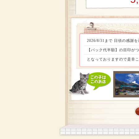
2026/8/31まで 日頃
【パック代半額】の目印がつ
となっておりますので是非こ
定頭数お迎えしやすい価格でお