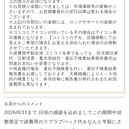
上の加入が必須になります。
※お見積り金額につきましては、市場価格等の変動がご
ざいますので、お見積書発行の翌日以降は変わる場合が
ございます。
※上記の分割払いの金額には、ロングサポートの金額が
含まれております。
※コミコミアイコンが付いている子の場合はアイコン表
示価格となります。【コミコミの子を、店舗移動してお
迎えをご希望の場合】お迎えを決められた場合のみ移動
させていただきます。
※諸費用半額生体 コミコミ生体であっても、狂犬病注射
代・注射済票・畜犬登録代・遺伝子検査結果報告書代は
別途お支払いが必要となります。
※純血種の場合、遺伝子病検査を行い、遺伝子検査結果
報告書をお渡ししております。犬種猫種により１～３項
目の検査となり、各項目毎に報告書が発行されるため別
途費用も異なります。
お店からのコメント
2026/8/31まで 日頃の感謝を込めましてこの期間中頭
数限定で諸費用のラブラブパック代をなんと半額にさ