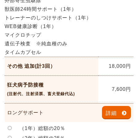
外部寄生虫駆除
獣医師24時間サポート（1年）
トレーナーのしつけサポート（1年）
WEB健康診断（1年）
マイクロチップ
遺伝子検査 ※純血種のみ
タイムカプセル
その他 追加(計3回）
18,000
円
狂犬病予防接種
7,600
円
(注射代、注射済票、畜犬登録代込)
ロングサポート
詳細
（1年）総額の20％