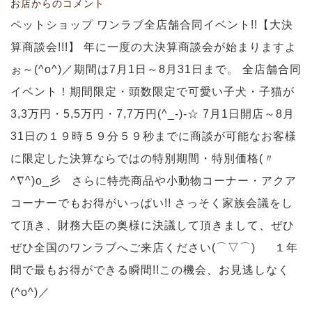
お店からのコメント
ペットショップ ワンラブ全店舗合同イベント!!【大決
算商談会!!!】 年に一度の大決算商談会が始まりますよ
ぉ～(^o^)／期間は7月1日～8月31日まで。 全店舗合同
イベント！期間限定・頭数限定で可愛い子犬・子猫が
3,3万円・5,5万円・7,7万円(^_-)-☆ 7月1日開店～8月
31日の１９時５９分５９秒までに商談が可能なお客様
に限定した決算ならではの特別期間・特別価格(〃
^∇^)o_彡 さらに特売商品や小動物コーナー・アクア
コーナーでもお得がいっぱい!! さっそく家族会議をし
て頂き、財務大臣の奥様に決議して頂きまして、ぜひ
ぜひ全国のワンラブへご来店ください(⌒▽⌒)ゞ １年
間で最もお得ができる瞬間!!この機会、お見逃しなく
(^o^)／