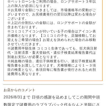
※ペットローンをご利用の場合、ロングサポート３年以
上の加入が必須になります。
※お見積り金額につきましては、市場価格等の変動がご
ざいますので、お見積書発行の翌日以降は変わる場合が
ございます。
※上記の分割払いの金額には、ロングサポートの金額が
含まれております。
※コミコミアイコンが付いている子の場合はアイコン表
示価格となります。【コミコミの子を、店舗移動してお
迎えをご希望の場合】お迎えを決められた場合のみ移動
させていただきます。
※諸費用半額生体 コミコミ生体であっても、狂犬病注射
代・注射済票・畜犬登録代・遺伝子検査結果報告書代は
別途お支払いが必要となります。
※純血種の場合、遺伝子病検査を行い、遺伝子検査結果
報告書をお渡ししております。犬種猫種により１～３項
目の検査となり、各項目毎に報告書が発行されるため別
途費用も異なります。
お店からのコメント
2026/8/31まで 日頃の感謝を込めましてこの期間中頭
数限定で諸費用のラブラブパック代をなんと半額にさ