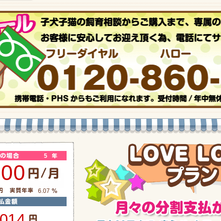
5
600
6.07
,014