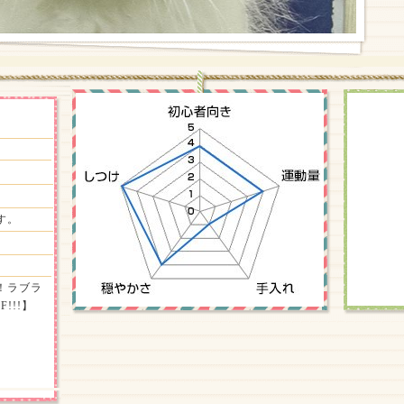
す。
！ラブラ
!!!】