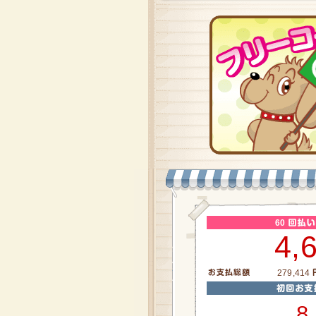
60
4,
279,414
8