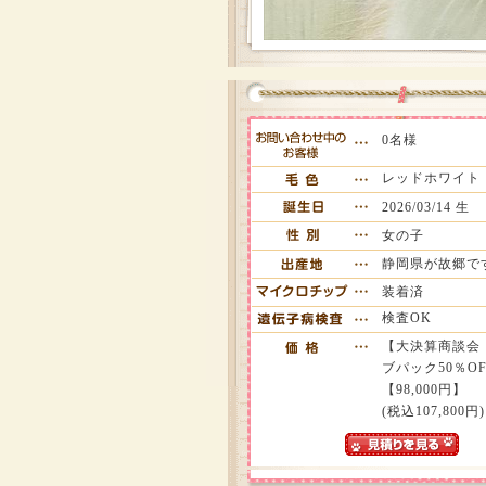
0名様
レッドホワイト
2026/03/14 生
女の子
静岡県が故郷で
装着済
検査OK
【大決算商談会
ブパック50％OFF
【98,000円】
(税込107,800円)