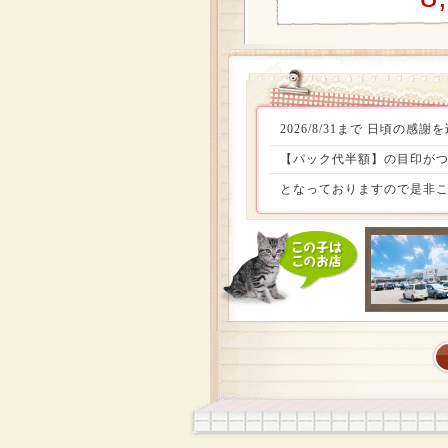
2026/8/31まで 日頃
【パック代半額】の目印がつ
となっておりますので是非こ
定頭数お迎えしやすい価格でお