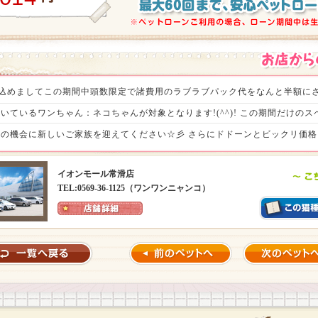
の感謝を込めましてこの期間中頭数限定で諸費用のラブラブパック代をなんと半額にさ
いているワンちゃん：ネコちゃんが対象となります!(^^)! この期間だけの
の機会に新しいご家族を迎えてください☆彡 さらにドドーンとビックリ価格ヾ(
待ちいたしております。（税込107,800円）
イオンモール常滑店
TEL:0569-36-1125（ワンワンニャンコ）