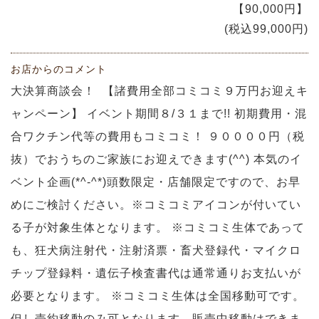
【90,000円】
(税込99,000円)
お店からのコメント
大決算商談会！ 【諸費用全部コミコミ９万円お迎えキ
ャンペーン】 イベント期間８/３１まで!! 初期費用・混
合ワクチン代等の費用もコミコミ！ ９００００円（税
抜）でおうちのご家族にお迎えできます(^^) 本気のイ
ベント企画(*^-^*)頭数限定・店舗限定ですので、お早
めにご検討ください。※コミコミアイコンが付いてい
る子が対象生体となります。 ※コミコミ生体であって
も、狂犬病注射代・注射済票・畜犬登録代・マイクロ
チップ登録料・遺伝子検査書代は通常通りお支払いが
必要となります。 ※コミコミ生体は全国移動可です。
但し売約移動のみ可となります。販売中移動はできま