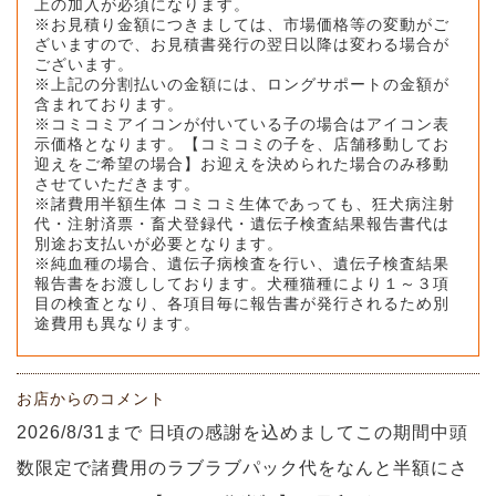
上の加入が必須になります。
※お見積り金額につきましては、市場価格等の変動がご
ざいますので、お見積書発行の翌日以降は変わる場合が
ございます。
※上記の分割払いの金額には、ロングサポートの金額が
含まれております。
※コミコミアイコンが付いている子の場合はアイコン表
示価格となります。【コミコミの子を、店舗移動してお
迎えをご希望の場合】お迎えを決められた場合のみ移動
させていただきます。
※諸費用半額生体 コミコミ生体であっても、狂犬病注射
代・注射済票・畜犬登録代・遺伝子検査結果報告書代は
別途お支払いが必要となります。
※純血種の場合、遺伝子病検査を行い、遺伝子検査結果
報告書をお渡ししております。犬種猫種により１～３項
目の検査となり、各項目毎に報告書が発行されるため別
途費用も異なります。
お店からのコメント
2026/8/31まで 日頃の感謝を込めましてこの期間中頭
数限定で諸費用のラブラブパック代をなんと半額にさ