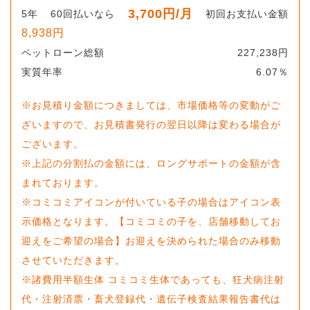
3,700
円
/月
5
年
60
回払いなら
初回お支払い金額
8,938
円
ペットローン総額
227,238
円
実質年率
6.07
％
※お見積り金額につきましては、市場価格等の変動がご
ざいますので、お見積書発行の翌日以降は変わる場合が
ございます。
※上記の分割払の金額には、ロングサポートの金額が含
まれております。
※コミコミアイコンが付いている子の場合はアイコン表
示価格となります。【コミコミの子を、店舗移動してお
迎えをご希望の場合】お迎えを決められた場合のみ移動
させていただきます。
※諸費用半額生体 コミコミ生体であっても、狂犬病注射
代・注射済票・畜犬登録代・遺伝子検査結果報告書代は