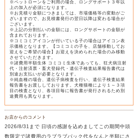
※ペットローンをご利用の場合、ロングサポート３年以
上の加入が必須になります。
※お見積り金額につきましては、市場価格等の変動がご
ざいますので、お見積書発行の翌日以降は変わる場合が
ございます。
※上記の分割払いの金額には、ロングサポートの金額が
含まれております。
※コミコミアイコンが付いている子の場合はアイコン表
示価格となります。【コミコミの子を、店舗移動してお
迎えをご希望の場合】お迎えを決められた場合のみ移動
させていただきます。
※諸費用半額生体 コミコミ生体であっても、狂犬病注射
代・注射済票・畜犬登録代・遺伝子検査結果報告書代は
別途お支払いが必要となります。
※純血種の場合、遺伝子病検査を行い、遺伝子検査結果
報告書をお渡ししております。犬種猫種により１～３項
目の検査となり、各項目毎に報告書が発行されるため別
途費用も異なります。
お店からのコメント
2026/8/31まで 日頃の感謝を込めましてこの期間中頭
数限定で諸費用のラブラブパック代をなんと半額にさ