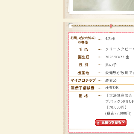
4名様
クリームタビー
2026/03/22 生
男の子
愛知県が故郷で
装着済
検査OK
【大決算商談会
ブパック50％OFF
【70,000円】
(税込77,000円)