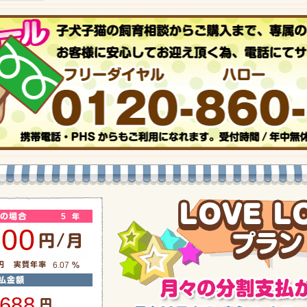
5
800
6.07
,688