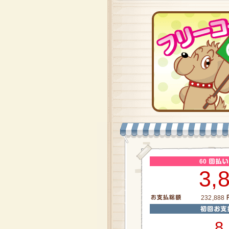
60
3,
232,888
8