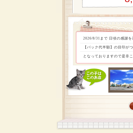
2026/8/31まで 日頃
【パック代半額】の目印がつ
となっておりますので是非こ
定頭数お迎えしやすい価格でお