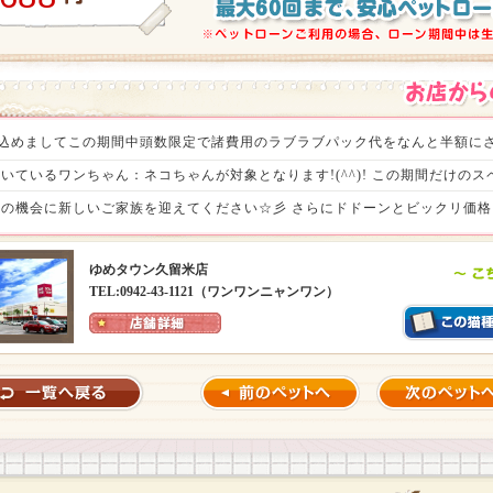
の感謝を込めましてこの期間中頭数限定で諸費用のラブラブパック代をなんと半額にさ
いているワンちゃん：ネコちゃんが対象となります!(^^)! この期間だけの
の機会に新しいご家族を迎えてください☆彡 さらにドドーンとビックリ価格ヾ(
待ちいたしております。（税込77,000円）
ゆめタウン久留米店
TEL:0942-43-1121（ワンワンニャンワン）