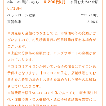
6,200
円
/月
3
年
36
回払いなら
初回お支払い金額
6,718
円
ペットローン総額
223,718
円
実質年率
8.96
％
※お見積り金額につきましては、市場価格等の変動がご
ざいますので、お見積書発行の翌日以降は変わる場合が
ございます。
※上記の分割払の金額には、ロングサポートの金額が含
まれております。
※コミコミアイコンが付いている子の場合はアイコン表
示価格となります。【コミコミの子を、店舗移動してお
迎えをご希望の場合】お迎えを決められた場合のみ移動
させていただきます。
※諸費用半額生体 コミコミ生体であっても、狂犬病注射
代・注射済票・畜犬登録代・遺伝子検査結果報告書代は
別途お支払いが必要となります。