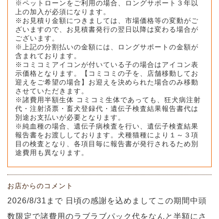
※ペットローンをご利用の場合、ロングサポート３年以
上の加入が必須になります。
※お見積り金額につきましては、市場価格等の変動がご
ざいますので、お見積書発行の翌日以降は変わる場合が
ございます。
※上記の分割払いの金額には、ロングサポートの金額が
含まれております。
※コミコミアイコンが付いている子の場合はアイコン表
示価格となります。【コミコミの子を、店舗移動してお
迎えをご希望の場合】お迎えを決められた場合のみ移動
させていただきます。
※諸費用半額生体 コミコミ生体であっても、狂犬病注射
代・注射済票・畜犬登録代・遺伝子検査結果報告書代は
別途お支払いが必要となります。
※純血種の場合、遺伝子病検査を行い、遺伝子検査結果
報告書をお渡ししております。犬種猫種により１～３項
目の検査となり、各項目毎に報告書が発行されるため別
途費用も異なります。
お店からのコメント
2026/8/31まで 日頃の感謝を込めましてこの期間中頭
数限定で諸費用のラブラブパック代をなんと半額にさ