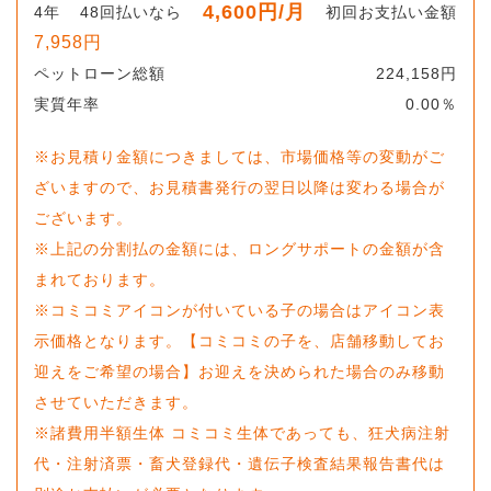
4,600
円
/月
4
年
48
回払いなら
初回お支払い金額
7,958
円
ペットローン総額
224,158
円
実質年率
0.00
％
※お見積り金額につきましては、市場価格等の変動がご
ざいますので、お見積書発行の翌日以降は変わる場合が
ございます。
※上記の分割払の金額には、ロングサポートの金額が含
まれております。
※コミコミアイコンが付いている子の場合はアイコン表
示価格となります。【コミコミの子を、店舗移動してお
迎えをご希望の場合】お迎えを決められた場合のみ移動
させていただきます。
※諸費用半額生体 コミコミ生体であっても、狂犬病注射
代・注射済票・畜犬登録代・遺伝子検査結果報告書代は