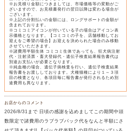
※お見積り金額につきましては、市場価格等の変動がご
ざいますので、お見積書発行の翌日以降は変わる場合が
ございます。
※上記の分割払いの金額には、ロングサポートの金額が
含まれております。
※コミコミアイコンが付いている子の場合はアイコン表
示価格となります。【コミコミの子を、店舗移動してお
迎えをご希望の場合】お迎えを決められた場合のみ移動
させていただきます。
※諸費用半額生体 コミコミ生体であっても、狂犬病注射
代・注射済票・畜犬登録代・遺伝子検査結果報告書代は
別途お支払いが必要となります。
※純血種の場合、遺伝子病検査を行い、遺伝子検査結果
報告書をお渡ししております。犬種猫種により１～３項
目の検査となり、各項目毎に報告書が発行されるため別
途費用も異なります。
お店からのコメント
2026/8/31まで 日頃の感謝を込めましてこの期間中頭
数限定で諸費用のラブラブパック代をなんと半額にさ
せて頂きます!! 【パック代半額】の目印がついている