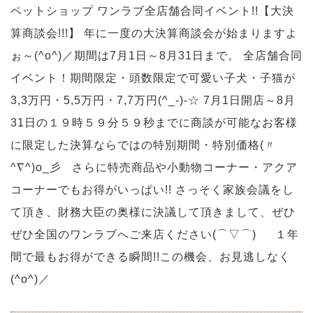
ペットショップ ワンラブ全店舗合同イベント!!【大決
算商談会!!!】 年に一度の大決算商談会が始まりますよ
ぉ～(^o^)／期間は7月1日～8月31日まで。 全店舗合同
イベント！期間限定・頭数限定で可愛い子犬・子猫が
3,3万円・5,5万円・7,7万円(^_-)-☆ 7月1日開店～8月
31日の１９時５９分５９秒までに商談が可能なお客様
に限定した決算ならではの特別期間・特別価格(〃
^∇^)o_彡 さらに特売商品や小動物コーナー・アクア
コーナーでもお得がいっぱい!! さっそく家族会議をし
て頂き、財務大臣の奥様に決議して頂きまして、ぜひ
ぜひ全国のワンラブへご来店ください(⌒▽⌒)ゞ １年
間で最もお得ができる瞬間!!この機会、お見逃しなく
(^o^)／