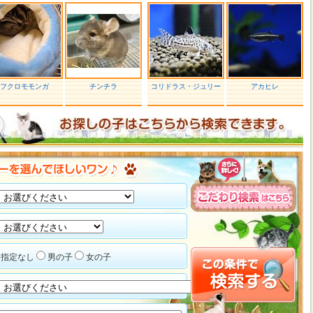
フクロモモンガ
チンチラ
コリドラス・ジュリー
アカヒレ
指定なし
男の子
女の子