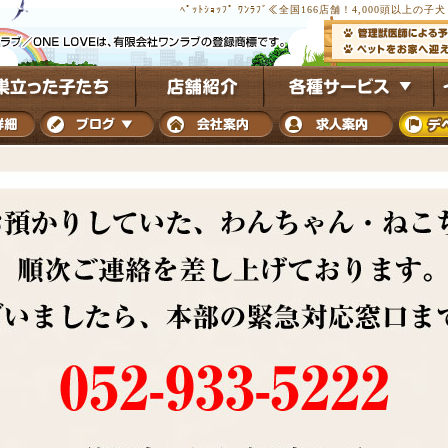
ﾍﾟｯﾄｼｮｯﾌﾟ ﾜﾝﾗﾌﾞ≪全国166店舗！4,000頭