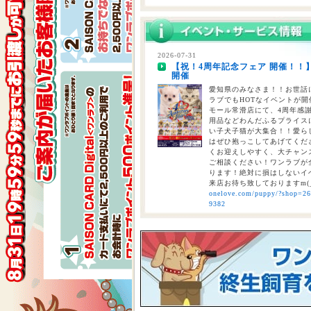
2026-07-28
【重要】熊本地震に伴う臨時休業
2026-07-31
【祝！4周年記念フェア 開催！！
2026-07-24
開催
【大決算2026開催！！】香川県
大決算フェア開催中！！7/25～8
愛知県のみなさま！！お世話に
ラブでもHOTなイベントが開催
モール常滑店にて、4周年感
用品などわんだふるプライスにて
い子犬子猫が大集合！！愛ら
はぜひ抱っこしてあげてくださ
くお迎えしやすく、大チャン
ご相談ください！ワンラブが全
ります！絶対に損はしないイベ
来店お待ち致しておりますm(
onelove.com/puppy/?shop=2
9382
2026-07-31
【2026年 大決算商談会 第2弾開
しまで
ペットショップ ワンラブ 
ンがスタート！！ 2026年8
くと、ワンラブポイントをプ
くとクーポンが配信されます