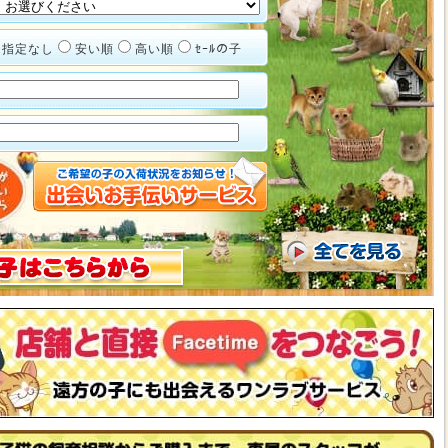
指定なし
安い順
高い順
ｾｰﾙの子