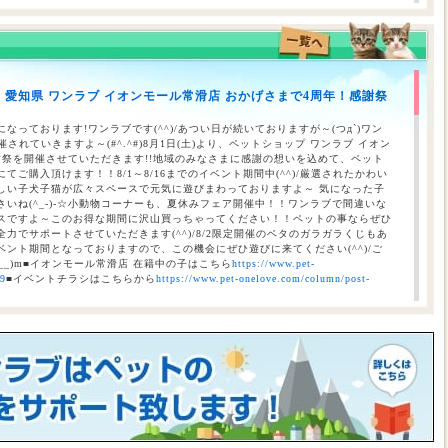
のお知らせ（合志店・光の森店・西熊本店・はません店・宇土店）
】愛知県 ワンラブ イオンモール常滑店 おかげさまで4周年！感謝祭
 ワンラブ イオンタウン宇多津店＆ゆめタウン三豊店 一年で一番お得な
/9まで｜ワンラブグループ
なっております!ワンラブです(^^)/あつい日が続いておりますが～(つд`)ワン
されていきますよ～(#^.^#)8月1日(土)より、ペットショップ ワンラブ イオン
謝祭を開催させていただきます!!地域のみなさまに感謝の想いを込めて、ペット
ご購入頂けます！！8/1～8/16までのイベント期間中(^^)/厳選されたかわい
しい子犬子猫が広々スペースで元気に遊びまわっておりますよ～ 気になった子
いね(^_-)-☆小動物コーナーも、夏休みフェア開催中！！ワンラブで間違いな
スですよ～このお得な期間に沢山買っちゃってください！！ペットの事ならぜひ
力でサポートさせていただきます(^^)/8/2限定開催のベタのガラガラくじもあ
ント期間となっておりますので、この機会にぜひ遊びに来てください(^^)/ご
__)m■イオンモール常滑店 在籍中の子はこちら
https://www.pet-
69
■イベントチラシはこちらから
https://www.pet-onelove.com/column/post-
催！！】ワンラブ総決算 22周年祭｜大決算商談会開幕！！ 8/31お引渡
本気の大決算商談会！！ ワンラブ看板店舗にて、ポイントプレゼントキャンペー
月1日にLINE配信されておりますクーポンを2,500円以上のお会計時にご利用頂
レゼント！！まだ会員アプリをご利用中でない方は、店頭で会員アプリを取得頂
ので、最寄店舗にてぜひご確認ください！！※ワンラブ看板店舗が対象※ 小動