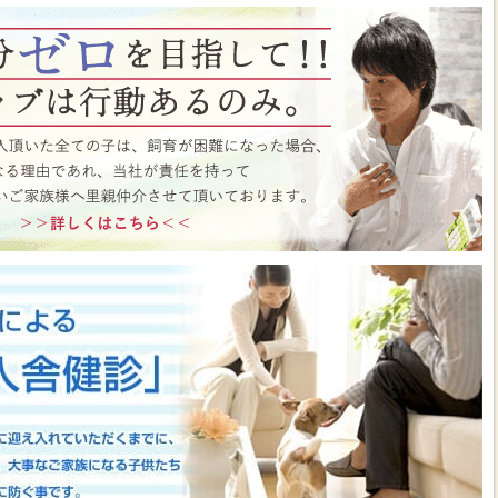
ト月間イベント開催中♪ この機会にぜひペットショップワンラブに遊びに来て
はこちら
https://www.pet-onelove.com/column/post-9344/
 ワンラブ イオンタウン宇多津店＆ゆめタウン三豊店 一年で一番お得な
/9まで｜ワンラブグループ
っております！！7月25日(土)より、ペットショップ ワンラブ イオンタウン宇
にて、大決算フェアを開催させていただきます！！7/25～8/9までのイベント
わいい子犬子猫が大集合！！今年もぜひ遊びに来てください(^^)/ペット用品も専門
揃えで、わんだふるプライスとなっております♪愛らしい子犬子猫が広々スペー
すよ～ 気になった子はぜひ抱っこしてあげてくださいね(^_-)-☆一年で一番！
のお得な期間に沢山買っちゃってください！！ペットの事ならぜひご相談くださ
させていただきます(^^)/改めまして、地域の皆様に愛されるペットショップ
いりますm(__)m ■ゆめタウン三豊店 在籍中の子はこちら
https://www.pet-
57
■イベントチラシはこちらから
https://www.pet-onelove.com/column/post-
y Fes 開催！！】長野県 ワンラブ アリオ上田店 動物大集合イベント開催！！
っております!ワンラブです(^^)/暑い日も多くなってまいりましたね 熱中症に
もHOTなイベントが開催されていきますよ～(#^.^#)7月18日(土)より、ペッ
オ上田店にて、ペットイベントを開催させていただきます！！地域のみなさまに感
などわんだふるプライスにてご購入頂けます！！7/18～8/2までのイベント期
いい子犬子猫が大集合！！愛らしい子犬子猫が広々スペースで元気に遊びまわって
ぜひ抱っこしてあげてくださいね(^_-)-☆大決算商談会も開催されておりますの
迎えしやすく、大チャンスですよ～このお得な期間に沢山買っちゃってくださ