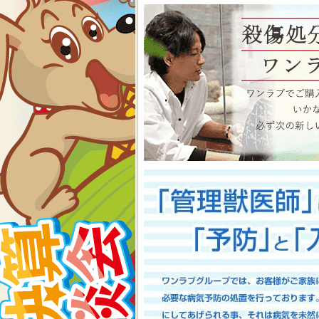
物、アクアコーナーもイベン
くださいね イベント内容
2026-07-24
【大決算2026開催！！】香川県
大決算フェア開催中！！7/25～8
香川県のみなさま、お世話にな
多津店、ゆめタウン三豊店合同
期間中(^^)/厳選されたか
店として、品揃え豊富に取り
スで元気に遊びまわっておりま
お迎えのチャンスですよ～こ
い！ワンラブが全力でサポート
としてスタッフ一同頑張ってま
onelove.com/puppy/?shop=1
9302
2026-07-17
【Meet Your New Famil
7/18～8/2まで｜ワンラブグループ
長野のみなさま！！お世話にな
は注意しましょう！！ワンラブで
トショップ ワンラブ アリ
謝の想いを込めて、ペット用品
間中(^^)/厳選されたかわ
おりますよ～ 気になった子は
で、ワンラブで間違いなくお