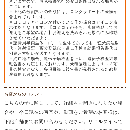
ざいますので、お見積書発行の翌日以降は変わる場合が
ございます。
※上記の分割払いの金額には、ロングサポートの金額が
含まれております。
※コミコミアイコンが付いている子の場合はアイコン表
示価格となります。【コミコミの子を、店舗移動してお
迎えをご希望の場合】お迎えを決められた場合のみ移動
させていただきます。
※諸費用半額生体 コミコミ生体であっても、狂犬病注射
代・注射済票・畜犬登録代・遺伝子検査結果報告書代は
別途お支払いが必要となります。
※純血種の場合、遺伝子病検査を行い、遺伝子検査結果
報告書をお渡ししております。犬種猫種により１～３項
目の検査となり、各項目毎に報告書が発行されるため別
途費用も異なります。
お店からのコメント
こちらの子に関しまして、詳細をお聞きになりたい場
合や、今日現在の写真や、動画をご希望のお客様は、
下記店舗までお問い合わせください。リアルタイムで