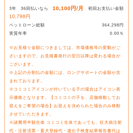
10,100
円
/月
3
年
36
回払いなら
初回お支払い金額
10,798
円
ペットローン総額
364,298
円
実質年率
0.00
％
※お見積り金額につきましては、市場価格等の変動がご
ざいますので、お見積書発行の翌日以降は変わる場合が
ございます。
※上記の分割払の金額には、ロングサポートの金額が含
まれております。
※コミコミアイコンが付いている子の場合はアイコン表
示価格となります。【コミコミの子を、店舗移動してお
迎えをご希望の場合】お迎えを決められた場合のみ移動
させていただきます。
※諸費用半額生体 コミコミ生体であっても、狂犬病注射
代・注射済票・畜犬登録代・遺伝子検査結果報告書代は