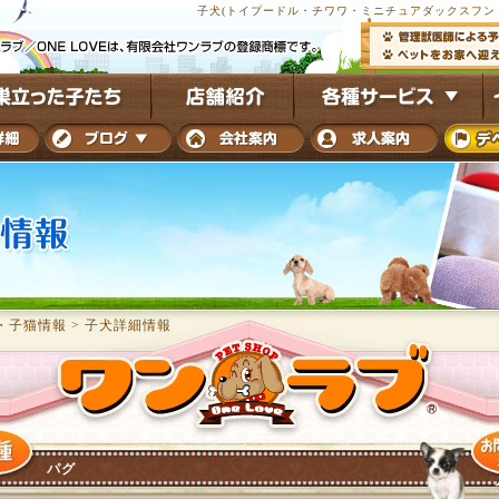
子犬(トイプードル・チワワ・ミニチュアダックスフンド
・子猫情報
>
子犬詳細情報
パグ