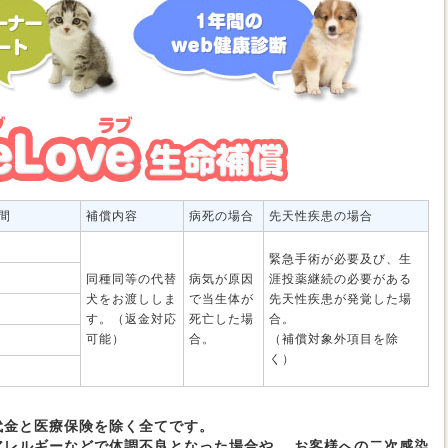
間
補償内容
病死の場合
先天性疾患の場合
緊急手術が必要及び、生
同種同等の代替
病気が原因
涯投薬継続の必要がある
犬をお渡ししま
で当生体が
先天性疾患が発覚した場
す。（返金対応
死亡した場
合。
可能）
合。
（補償対象外項目を除
く）
代金と医療保険を除く全てです。
アレルギーなどで体調不良となった場合や、 お客様への二次感染