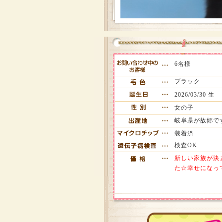
6名様
ブラック
2026/03/30 生
女の子
岐阜県が故郷で
装着済
検査OK
新しい家族が決
た☆幸せになっ