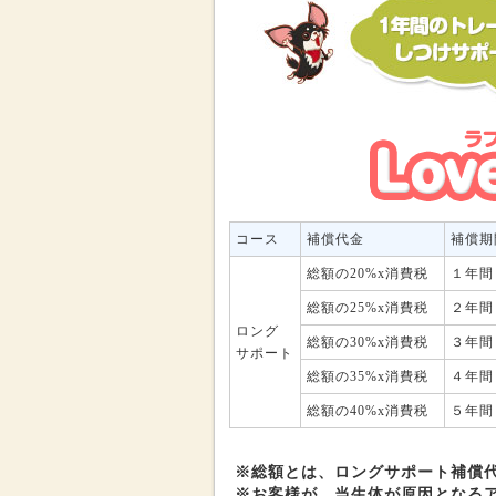
コース
補償代金
補償期
総額の20%x消費税
１年間
総額の25%x消費税
２年間
ロング
総額の30%x消費税
３年間
サポート
総額の35%x消費税
４年間
総額の40%x消費税
５年間
※総額とは、ロングサポート補償
※お客様が、当生体が原因となる