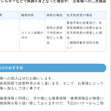
アレルギーなどで体調不良となった場合や、 お客様への二次感染
間
補償内容
病死の場合
先天性疾患の場合
緊急手術が必要及び、生
病気が原因
涯投薬継続の必要がある
コミコミ金額の
で当生体が
先天性疾患が発覚した場
50％
死亡した場
合。
合。
（補償対象外項目を除
く）
加入のおすすめ
険への加入はぜひお願いします。
各医院様で診察料等が全く違います。そこで、お客様にとって
険へ加入して頂く事です。
健康保険と同様に、犬や猫にも健康保険・健康保険証が御座い
物保険を取り扱い致しておりますので、下記のバナーからご加