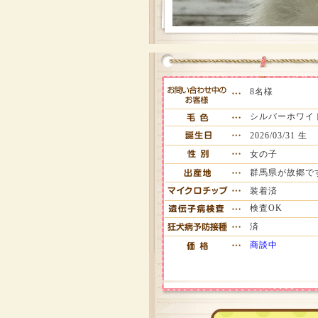
8名様
シルバーホワイ
2026/03/31 生
女の子
群馬県が故郷で
装着済
検査OK
済
商談中