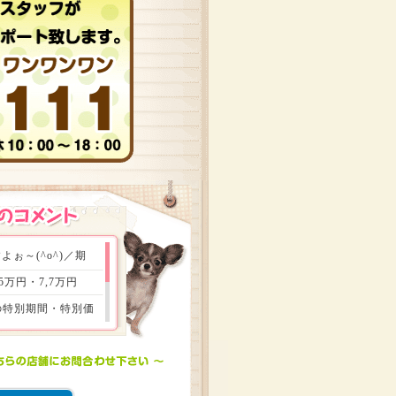
ぉ～(^o^)／期
万円・7,7万円
はの特別期間・特別価
族会議をして頂き、財
もお得ができる瞬