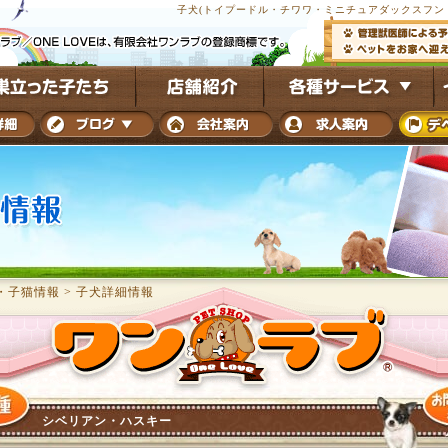
子犬(トイプードル・チワワ・ミニチュアダックスフンド
・子猫情報
>
子犬詳細情報
シベリアン・ハスキー