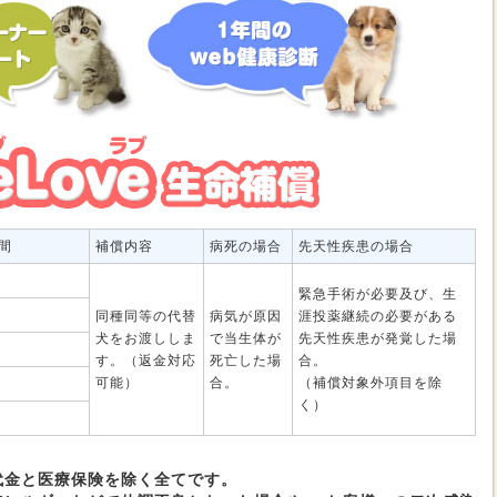
間
補償内容
病死の場合
先天性疾患の場合
緊急手術が必要及び、生
同種同等の代替
病気が原因
涯投薬継続の必要がある
犬をお渡ししま
で当生体が
先天性疾患が発覚した場
す。（返金対応
死亡した場
合。
可能）
合。
（補償対象外項目を除
く）
代金と医療保険を除く全てです。