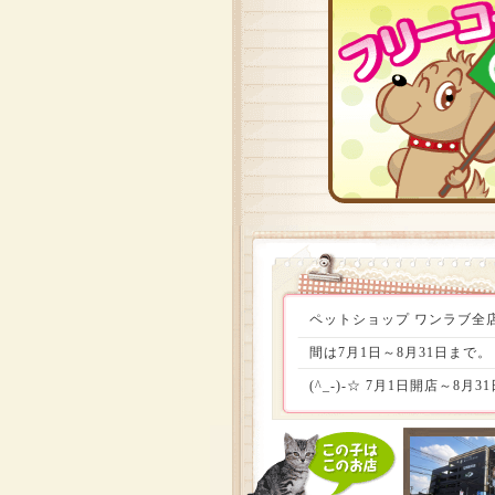
ペットショップ ワンラブ全店
間は7月1日～8月31日まで
(^_-)-☆ 7月1日開店
格(〃^∇^)o_彡 さらに
務大臣の奥様に決議して頂き
間!!この機会、お見逃しなく(^