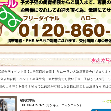
舗合同イベント!!【大決算商談会!!!】 年に一度の大決算商談会が始まりますよ
。 全店舗合同イベント！期間限定・頭数限定で可愛い子犬・子猫が3,3万円・5,5
～8月31日の１９時５９分５９秒までに商談が可能なお客様に限定した決算ならで
特売商品や小動物コーナー・アクアコーナーでもお得がいっぱい!! さっそく家
福岡総本店
まして、ぜひぜひ全国のワンラブへご来店ください(⌒▽⌒)ゞ １年間で最
TEL:092-432-3922（サンキューニャンニャン）
o^)／