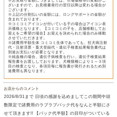
※お見積り金額につきましては、市場価格等の変動がご
ざいますので、お見積書発行の翌日以降は変わる場合が
ございます。
※上記の分割払いの金額には、ロングサポートの金額が
含まれております。
※コミコミアイコンが付いている子の場合はアイコン表
示価格となります。【コミコミの子を、店舗移動してお
迎えをご希望の場合】お迎えを決められた場合のみ移動
させていただきます。
※諸費用半額生体 コミコミ生体であっても、狂犬病注射
代・注射済票・畜犬登録代・遺伝子検査結果報告書代は
別途お支払いが必要となります。
※純血種の場合、遺伝子病検査を行い、遺伝子検査結果
報告書をお渡ししております。犬種猫種により１～３項
目の検査となり、各項目毎に報告書が発行されるため別
途費用も異なります。
お店からのコメント
2026/8/31まで 日頃の感謝を込めましてこの期間中頭
数限定で諸費用のラブラブパック代をなんと半額にさ
せて頂きます!! 【パック代半額】の目印がついている