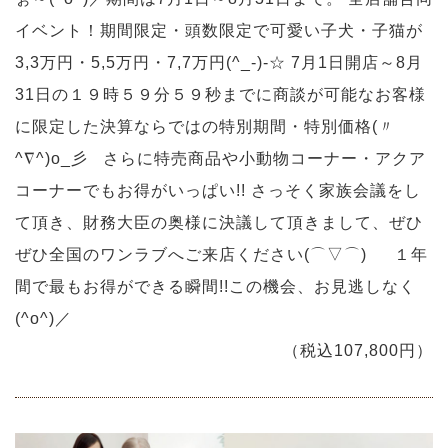
イベント！期間限定・頭数限定で可愛い子犬・子猫が
3,3万円・5,5万円・7,7万円(^_-)-☆ 7月1日開店～8月
31日の１９時５９分５９秒までに商談が可能なお客様
に限定した決算ならではの特別期間・特別価格(〃
^∇^)o_彡 さらに特売商品や小動物コーナー・アクア
コーナーでもお得がいっぱい!! さっそく家族会議をし
て頂き、財務大臣の奥様に決議して頂きまして、ぜひ
ぜひ全国のワンラブへご来店ください(⌒▽⌒)ゞ １年
間で最もお得ができる瞬間!!この機会、お見逃しなく
(^o^)／
（税込107,800円）