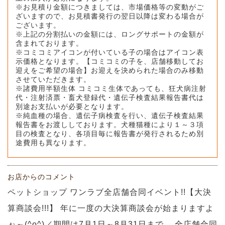
※お見積り金額につきましては、市場価格等の変動がご
ざいますので、お見積書発行の翌日以降は変わる場合が
ございます。
※上記の分割払いの金額には、ロングサポートの金額が
含まれております。
※コミコミアイコンが付いている子の場合はアイコン表
示価格となります。【コミコミの子を、店舗移動してお
迎えをご希望の場合】お迎えを決められた場合のみ移動
させていただきます。
※諸費用半額生体 コミコミ生体であっても、狂犬病注射
代・注射済票・畜犬登録代・遺伝子検査結果報告書代は
別途お支払いが必要となります。
※純血種の場合、遺伝子病検査を行い、遺伝子検査結果
報告書をお渡ししております。犬種猫種により１～３項
目の検査となり、各項目毎に報告書が発行されるため別
途費用も異なります。
お店からのコメント
ペットショップ ワンラブ全店舗合同イベント!!【大決
算商談会!!!】 年に一度の大決算商談会が始まりますよ
ぉ～(^o^)／期間は7月1日～8月31日まで。 全店舗合同