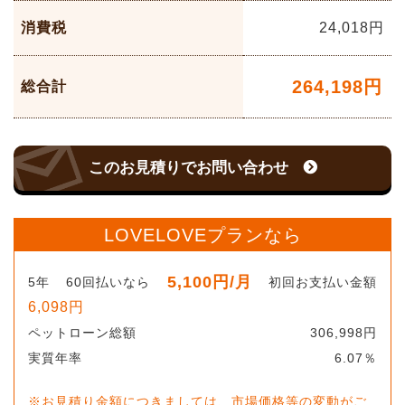
消費税
24,018
円
264,198
円
総合計
このお見積りでお問い合わせ
LOVELOVEプランなら
5,100
円
/月
5
年
60
回払いなら
初回お支払い金額
6,098
円
ペットローン総額
306,998
円
実質年率
6.07
％
※お見積り金額につきましては、市場価格等の変動がご