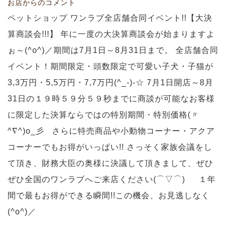
お店からのコメント
ペットショップ ワンラブ全店舗合同イベント!!【大決
算商談会!!!】 年に一度の大決算商談会が始まりますよ
ぉ～(^o^)／期間は7月1日～8月31日まで。 全店舗合同
イベント！期間限定・頭数限定で可愛い子犬・子猫が
3,3万円・5,5万円・7,7万円(^_-)-☆ 7月1日開店～8月
31日の１９時５９分５９秒までに商談が可能なお客様
に限定した決算ならではの特別期間・特別価格(〃
^∇^)o_彡 さらに特売商品や小動物コーナー・アクア
コーナーでもお得がいっぱい!! さっそく家族会議をし
て頂き、財務大臣の奥様に決議して頂きまして、ぜひ
ぜひ全国のワンラブへご来店ください(⌒▽⌒)ゞ １年
間で最もお得ができる瞬間!!この機会、お見逃しなく
(^o^)／