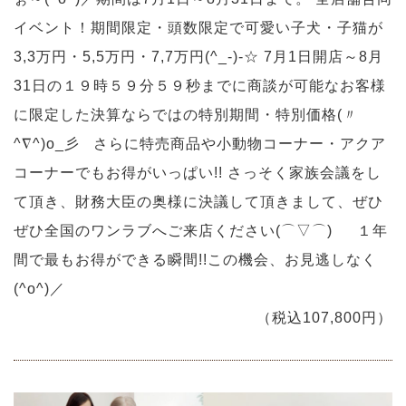
イベント！期間限定・頭数限定で可愛い子犬・子猫が
3,3万円・5,5万円・7,7万円(^_-)-☆ 7月1日開店～8月
31日の１９時５９分５９秒までに商談が可能なお客様
に限定した決算ならではの特別期間・特別価格(〃
^∇^)o_彡 さらに特売商品や小動物コーナー・アクア
コーナーでもお得がいっぱい!! さっそく家族会議をし
て頂き、財務大臣の奥様に決議して頂きまして、ぜひ
ぜひ全国のワンラブへご来店ください(⌒▽⌒)ゞ １年
間で最もお得ができる瞬間!!この機会、お見逃しなく
(^o^)／
（税込107,800円）