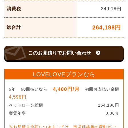
消費税
24,018
円
264,198
円
総合計
このお見積りでお問い合わせ
LOVELOVEプランなら
4,400
円
/月
5
年
60
回払いなら
初回お支払い金額
4,598
円
ペットローン総額
264,198
円
実質年率
0.00
％
※お見積り金額につきましては、市場価格等の変動がご