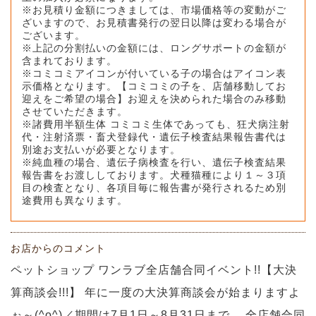
※お見積り金額につきましては、市場価格等の変動がご
ざいますので、お見積書発行の翌日以降は変わる場合が
ございます。
※上記の分割払いの金額には、ロングサポートの金額が
含まれております。
※コミコミアイコンが付いている子の場合はアイコン表
示価格となります。【コミコミの子を、店舗移動してお
迎えをご希望の場合】お迎えを決められた場合のみ移動
させていただきます。
※諸費用半額生体 コミコミ生体であっても、狂犬病注射
代・注射済票・畜犬登録代・遺伝子検査結果報告書代は
別途お支払いが必要となります。
※純血種の場合、遺伝子病検査を行い、遺伝子検査結果
報告書をお渡ししております。犬種猫種により１～３項
目の検査となり、各項目毎に報告書が発行されるため別
途費用も異なります。
お店からのコメント
ペットショップ ワンラブ全店舗合同イベント!!【大決
算商談会!!!】 年に一度の大決算商談会が始まりますよ
ぉ～(^o^)／期間は7月1日～8月31日まで。 全店舗合同