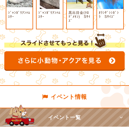
ｼﾞｬﾝｶﾞﾘｱﾝﾊﾑ
ｼﾞｬﾝｶﾞﾘｱﾝﾊﾑ
黒出目金(ｸﾛ
ｵﾗﾝﾀﾞｼｼｶﾞｼ
ｽﾀｰ
ｽﾀｰ
ﾃﾞﾒｷﾝ) Sｻｲ
ﾗ Sｻｲｽﾞ
ｽﾞ
イベント情報
イベント一覧