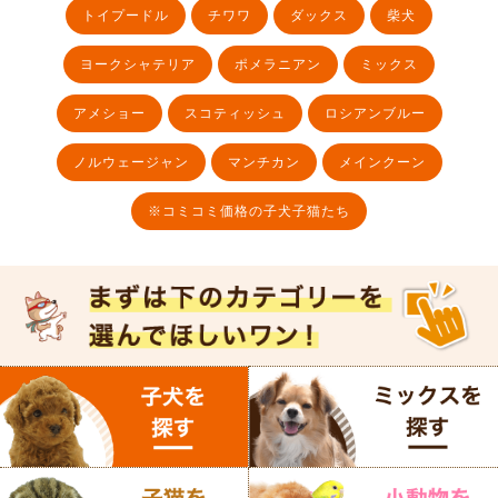
トイプードル
チワワ
ダックス
柴犬
ヨークシャテリア
ポメラニアン
ミックス
アメショー
スコティッシュ
ロシアンブルー
ノルウェージャン
マンチカン
メインクーン
※コミコミ価格の子犬子猫たち