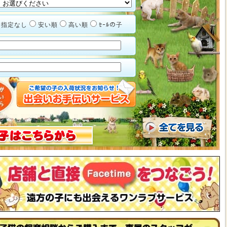
指定なし
安い順
高い順
ｾｰﾙの子