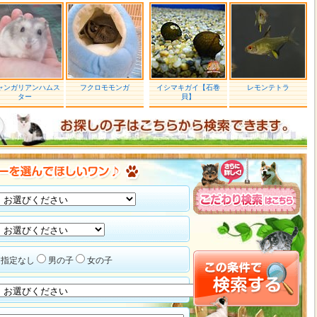
ャンガリアンハムス
フクロモモンガ
イシマキガイ【石巻
レモンテトラ
ター
貝】
指定なし
男の子
女の子