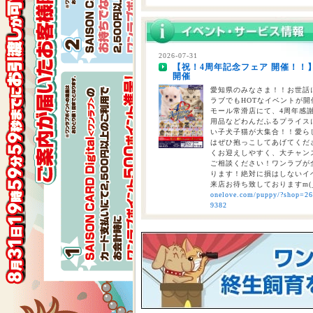
2026-07-29
熊本県を中心とする地震について
2026-07-31
【祝！4周年記念フェア 開催！！
2026-07-28
開催
【重要】熊本地震に伴う臨時休業
愛知県のみなさま！！お世話に
ラブでもHOTなイベントが開催
モール常滑店にて、4周年感
用品などわんだふるプライスにて
い子犬子猫が大集合！！愛ら
はぜひ抱っこしてあげてくださ
くお迎えしやすく、大チャン
ご相談ください！ワンラブが全
ります！絶対に損はしないイベ
来店お待ち致しておりますm(
onelove.com/puppy/?shop=2
9382
2026-07-31
【2026年 大決算商談会 第2弾開
しまで
ペットショップ ワンラブ 
ンがスタート！！ 2026年8
くと、ワンラブポイントをプ
くとクーポンが配信されます