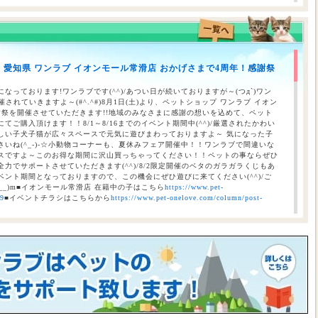
】愛知県 ワンラブ イオンモール常滑店 おかげさまで4周年！感謝祭
のお知らせ（合志店・光の森店・西熊本店・はません店・宇土店）
なっております!ワンラブです(^^)/あつい日が続いておりますが～(つд`)ワン
されていきますよ～(#^.^#)8月1日(土)より、ペットショップ ワンラブ イオン
謝祭を開催させていただきます!!地域のみなさまに感謝の想いを込めて、ペット
ご購入頂けます！！8/1～8/16までのイベント期間中(^^)/厳選されたかわい
しい子犬子猫が広々スペースで元気に遊びまわっておりますよ～ 気になった子
いね(^_-)-☆小動物コーナーも、夏休みフェア開催中！！ワンラブで間違いな
スですよ～このお得な期間に沢山買っちゃってください！！ペットの事ならぜひ
力でサポートさせていただきます(^^)/8/2限定開催のベタのガラガラくじもあ
ント期間となっておりますので、この機会にぜひ遊びに来てください(^^)/ご
__)m■イオンモール常滑店 在籍中の子はこちら
https://www.pet-
69
■イベントチラシはこちらから
https://www.pet-onelove.com/column/post-
催！！】ワンラブ総決算 22周年祭｜大決算商談会開幕！！ 8/31お引渡
本気の大決算商談会！！ ワンラブ看板店舗にて、ポイントプレゼントキャンペー
月1日にLINE配信されておりますクーポンを2,500円以上のお会計時にご利用頂
レゼント！！まだ会員アプリをご利用中でない方は、店頭で会員アプリを取得頂
ので、最寄店舗にてぜひご確認ください！！※ワンラブ看板店舗が対象※ 小動