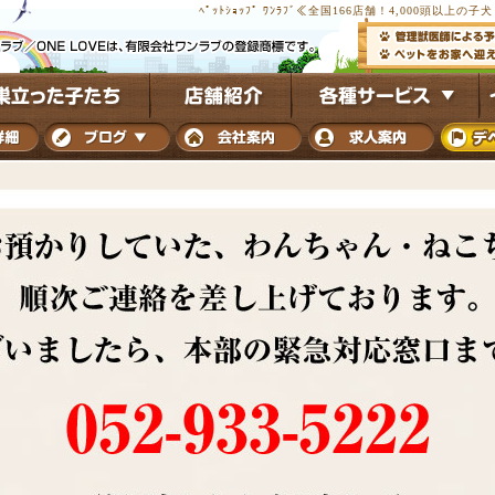
ﾍﾟｯﾄｼｮｯﾌﾟ ﾜﾝﾗﾌﾞ≪全国166店舗！4,000頭