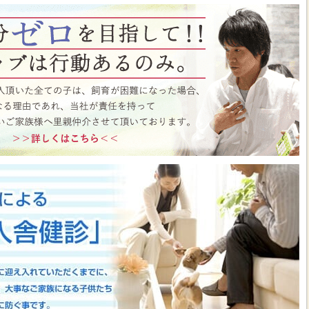
ト月間イベント開催中♪ この機会にぜひペットショップワンラブに遊びに来て
はこちら
https://www.pet-onelove.com/column/post-9344/
 ワンラブ イオンタウン宇多津店＆ゆめタウン三豊店 一年で一番お得な
/9まで｜ワンラブグループ
っております！！7月25日(土)より、ペットショップ ワンラブ イオンタウン宇
にて、大決算フェアを開催させていただきます！！7/25～8/9までのイベント
わいい子犬子猫が大集合！！今年もぜひ遊びに来てください(^^)/ペット用品も専門
揃えで、わんだふるプライスとなっております♪愛らしい子犬子猫が広々スペー
すよ～ 気になった子はぜひ抱っこしてあげてくださいね(^_-)-☆一年で一番！
のお得な期間に沢山買っちゃってください！！ペットの事ならぜひご相談くださ
させていただきます(^^)/改めまして、地域の皆様に愛されるペットショップ
いりますm(__)m ■ゆめタウン三豊店 在籍中の子はこちら
https://www.pet-
57
■イベントチラシはこちらから
https://www.pet-onelove.com/column/post-
y Fes 開催！！】長野県 ワンラブ アリオ上田店 動物大集合イベント開催！！
っております!ワンラブです(^^)/暑い日も多くなってまいりましたね 熱中症に
もHOTなイベントが開催されていきますよ～(#^.^#)7月18日(土)より、ペッ
オ上田店にて、ペットイベントを開催させていただきます！！地域のみなさまに感
などわんだふるプライスにてご購入頂けます！！7/18～8/2までのイベント期
いい子犬子猫が大集合！！愛らしい子犬子猫が広々スペースで元気に遊びまわって
ぜひ抱っこしてあげてくださいね(^_-)-☆大決算商談会も開催されておりますの
迎えしやすく、大チャンスですよ～このお得な期間に沢山買っちゃってくださ