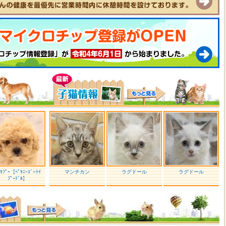
ﾟｷﾌﾟｰ【ﾍﾟｷﾆｰｽﾞ×ﾄｲ
マンチカン
ラグドール
ラグドール
ﾌﾟｰﾄﾞﾙ】