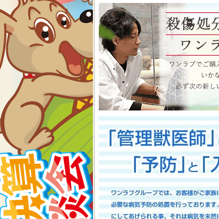
物、アクアコーナーもイベン
くださいね イベント内容
2026-07-24
【大決算2026開催！！】香川県
大決算フェア開催中！！7/25～8
香川県のみなさま、お世話にな
多津店、ゆめタウン三豊店合同
期間中(^^)/厳選されたか
店として、品揃え豊富に取り
スで元気に遊びまわっておりま
お迎えのチャンスですよ～こ
い！ワンラブが全力でサポート
としてスタッフ一同頑張ってま
onelove.com/puppy/?shop=1
9302
2026-07-17
【Meet Your New Famil
7/18～8/2まで｜ワンラブグループ
長野のみなさま！！お世話にな
は注意しましょう！！ワンラブで
トショップ ワンラブ アリ
謝の想いを込めて、ペット用品
間中(^^)/厳選されたかわ
おりますよ～ 気になった子は
で、ワンラブで間違いなくお