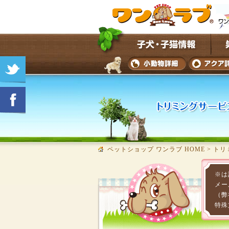
ペットショップ ワンラブ HOME
>
トリ
※は
メー
（弊
特殊