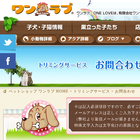
ペットショップ ワンラブ HOME
>
トリミングサービス
>
お問合わせ
※は記入必須項目ですので、必ずご
メールアドレスは正しくご入力下さ
（弊社より返信メールが届きません
特殊文字入力は文字化けの原因とな