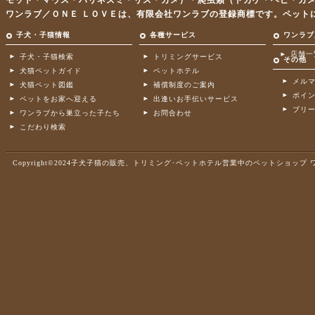
モット・マウス・ハリネズミ・リス・カメ）・爬虫類（トカゲ・ヘビ・カ
ワンラブ／ＯＮＥ ＬＯＶＥは、有限会社ワンラブの登録商標です。ペット
子犬・子猫情報
各種サービス
ワンラブ
店舗一
子犬・子猫検索
トリミングサービス
その他
犬猫ペットガイド
ペットホテル
メル
犬猫ペット図鑑
補償制度のご案内
ポイ
ペットをお家へ迎える
出逢いお手伝いサービス
ブリ
ワンラブから巣立った子たち
お問合わせ
こだわり検索
Copyright©2024子犬子猫の販売、トリミング･ペットホテル営業中のペットショップ ワンラブ .A