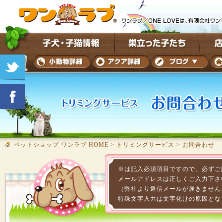
ペットショップ ワンラブ HOME
>
トリミングサービス
>
お問合わせ
※は記入必須項目ですので、必ずご
メールアドレスは正しくご入力下さ
（弊社より返信メールが届きません
特殊文字入力は文字化けの原因とな