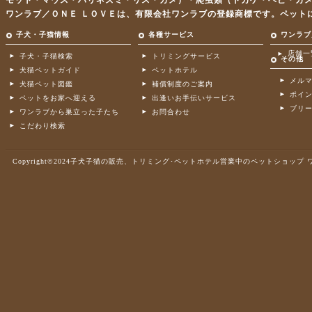
モット・マウス・ハリネズミ・リス・カメ）・爬虫類（トカゲ・ヘビ・カ
ワンラブ／ＯＮＥ ＬＯＶＥは、有限会社ワンラブの登録商標です。ペット
子犬・子猫情報
各種サービス
ワンラブ
店舗一
子犬・子猫検索
トリミングサービス
その他
犬猫ペットガイド
ペットホテル
メル
犬猫ペット図鑑
補償制度のご案内
ポイ
ペットをお家へ迎える
出逢いお手伝いサービス
ブリ
ワンラブから巣立った子たち
お問合わせ
こだわり検索
Copyright©2024子犬子猫の販売、トリミング･ペットホテル営業中のペットショップ ワンラブ .A