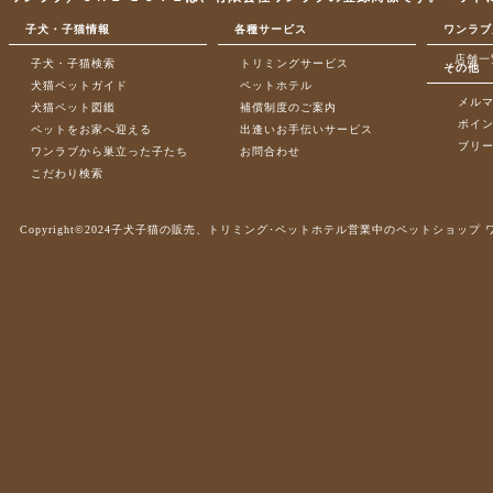
子犬・子猫情報
各種サービス
ワンラブ
店舗一
子犬・子猫検索
トリミングサービス
その他
犬猫ペットガイド
ペットホテル
メル
犬猫ペット図鑑
補償制度のご案内
ポイ
ペットをお家へ迎える
出逢いお手伝いサービス
ブリ
ワンラブから巣立った子たち
お問合わせ
こだわり検索
Copyright©2024子犬子猫の販売、トリミング･ペットホテル営業中のペットショップ ワンラブ .A