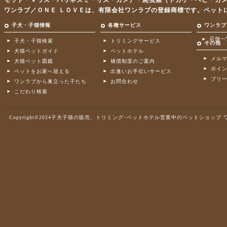
モット・マウス・ハリネズミ・リス・カメ）・爬虫類（トカゲ・ヘビ・カ
ワンラブ／ＯＮＥ ＬＯＶＥは、有限会社ワンラブの登録商標です。ペット
子犬・子猫情報
各種サービス
ワンラブ
店舗一
子犬・子猫検索
トリミングサービス
その他
犬猫ペットガイド
ペットホテル
メル
犬猫ペット図鑑
補償制度のご案内
ポイ
ペットをお家へ迎える
出逢いお手伝いサービス
ブリ
ワンラブから巣立った子たち
お問合わせ
こだわり検索
Copyright©2024子犬子猫の販売、トリミング･ペットホテル営業中のペットショップ ワンラブ .A