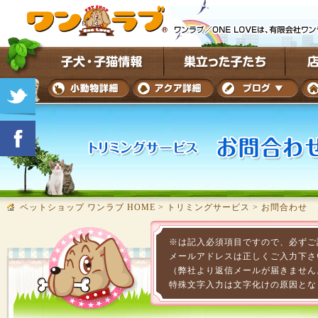
ペットショップ ワンラブ HOME
>
トリミングサービス
>
お問合わせ
※は記入必須項目ですので、必ずご
メールアドレスは正しくご入力下さ
（弊社より返信メールが届きません
特殊文字入力は文字化けの原因とな