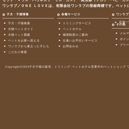
モット・マウス・ハリネズミ・リス・カメ）・爬虫類（トカゲ・ヘビ・カ
ワンラブ／ＯＮＥ ＬＯＶＥは、有限会社ワンラブの登録商標です。ペット
子犬・子猫情報
各種サービス
ワンラブ
店舗一
子犬・子猫検索
トリミングサービス
その他
犬猫ペットガイド
ペットホテル
メル
犬猫ペット図鑑
補償制度のご案内
ポイ
ペットをお家へ迎える
出逢いお手伝いサービス
ブリ
ワンラブから巣立った子たち
お問合わせ
こだわり検索
Copyright©2024子犬子猫の販売、トリミング･ペットホテル営業中のペットショップ ワンラブ .A