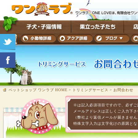
ペットショップ ワンラブ HOME
>
トリミングサービス
>
お問合わせ
※は記入必須項目ですので、必ずご
メールアドレスは正しくご入力下さ
（弊社より返信メールが届きません
特殊文字入力は文字化けの原因とな