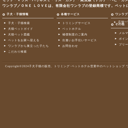
モット・マウス・ハリネズミ・リス・カメ）・爬虫類（トカゲ・ヘビ・カ
ワンラブ／ＯＮＥ ＬＯＶＥは、有限会社ワンラブの登録商標です。ペット
子犬・子猫情報
各種サービス
ワンラブ
店舗一
子犬・子猫検索
トリミングサービス
その他
犬猫ペットガイド
ペットホテル
メル
犬猫ペット図鑑
補償制度のご案内
ポイ
ペットをお家へ迎える
出逢いお手伝いサービス
ブリ
ワンラブから巣立った子たち
お問合わせ
こだわり検索
Copyright©2024子犬子猫の販売、トリミング･ペットホテル営業中のペットショップ ワンラブ .A