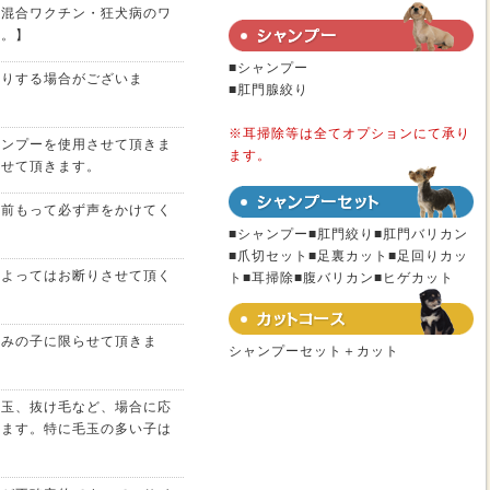
た混合ワクチン・狂犬病のワ
す。】
■シャンプー
断りする場合がございま
■肛門腺絞り
※耳掃除等は全てオプションにて承り
ャンプーを使用させて頂きま
ます。
させて頂きます。
は前もって必ず声をかけてく
■シャンプー■肛門絞り■肛門バリカン
■爪切セット■足裏カット■足回りカッ
によってはお断りさせて頂く
ト■耳掃除■腹バリカン■ヒゲカット
済みの子に限らせて頂きま
シャンプーセット＋カット
毛玉、抜け毛など、場合に応
きます。特に毛玉の多い子は
。