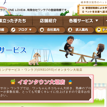
岐阜県大垣市のペット
ミングサービス
>
ワンラブ(ONELOVE)イオンタウン大垣店
トサロン ワンラブでは、ワンちゃんネコちゃん大好き、熟練のプロ
マーが多数在籍。とっても可愛くキレイに仕上げますので是非お任
ださい。