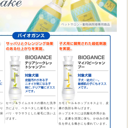
シ
セージ＆ライムエキスの優れた洗浄
カモミール＆ホップエキスより、皮
り
力により、ベタベタした被毛をサッ
膚の負担を和らげます。
保
パリ・サラサラとした被毛に洗い上
ホップエキスには抗酸化作用があ
げます。
り、皮膚を清潔に保ち、かゆみの発
生を抑える働きにも優れています。