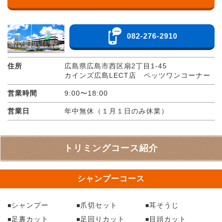
082-276-2910
住所
広島県広島市西区扇2丁目1-45
カインズ広島LECT店 ペッツワンコーナー
営業時間
9:00〜18:00
営業日
年中無休（１月１日のみ休業）
トリミングコース紹介
シャンプーコース
シャンプー
爪切セット
耳そうじ
足裏カット
足回りカット
目頭カット