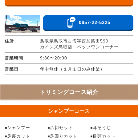
0857-22-5225
住所
鳥取県鳥取市古海字西加路田590
カインズ鳥取店 ペッツワンコーナー
営業時間
9:30〜20:00
営業日
年中無休（１月１日のみ休業）
トリミングコース紹介
シャンプーコース
シャンプー
爪切セット
耳そうじ
足裏カット
足回りカット
目頭カット